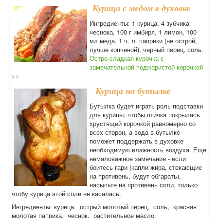
Курица с медом в духовке
Ингредиенты: 1 курица, 4 зубчика
чеснока, 100 г имбиря, 1 лимон, 100
мл меда, 1 ч. л. паприки (не острой,
лучше копченой), черный перец, соль.
Остро-сладкая курочка с
замечательной поджаристой корочкой
>>
Курица на бутылке
Бутылка будет играть роль подставки
для курицы, чтобы птичка покрылась
хрустящей корочкой равномерно со
всех сторон, а вода в бутылке
поможет поддержать в духовке
необходимую влажность воздуха. Еще
немаловажное замечание - если
боитесь гари (капли жира, стекающие
на противень, будут обгарать),
насыпьте на противень соли, только
чтобу курица этой соли не касалась.
Ингредиенты: курица, острый молотый перец, соль, красная
молотая паприка, чеснок, растительное масло.