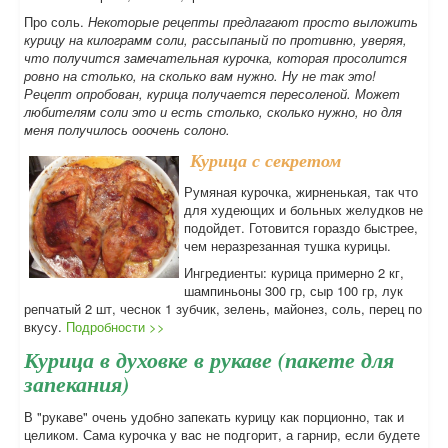
Про соль.
Некоторые рецепты предлагают просто выложить
курицу на килограмм соли, рассыпаный по противню, уверяя,
что получится замечательная курочка, которая просолится
ровно на столько, на сколько вам нужно. Ну не так это!
Рецепт опробован, курица получается пересоленой. Может
любителям соли это и есть столько, сколько нужно, но для
меня получилось ооочень солоно.
Курица с секретом
Румяная курочка, жирненькая, так что
для худеющих и больных желудков не
подойдет. Готовится гораздо быстрее,
чем неразрезанная тушка курицы.
Ингредиенты: курица примерно 2 кг,
шампиньоны 300 гр, сыр 100 гр, лук
репчатый 2 шт, чеснок 1 зубчик, зелень, майонез, соль, перец по
вкусу.
Подробности >>
Курица в духовке в рукаве (пакете для
запекания)
В "рукаве" очень удобно запекать курицу как порционно, так и
целиком. Сама курочка у вас не подгорит, а гарнир, если будете