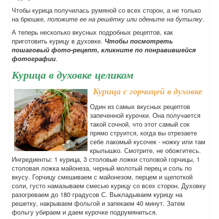
Чтобы курица получилась румяной со всех сторон, а не только
на брюшке,
положите ее на решётку или оденьте на бутылку
.
А теперь несколько вкусных подробных рецептов, как
приготовить курицу в духовке.
Чтобы посмотреть
пошаговый фото-рецепт, кликните по понравившейся
фотографии
.
Курица в духовке целиком
Курица с горчицей в духовке
Один из самых вкусных рецептов
запеченной курочки. Она получается
такой сочной, что этот самый сок
прямо струится, когда вы отрезаете
себе лакомый кусочек - ножку или там
крылышко. Смотрите, не обожгитесь.
Ингредиенты: 1 курица, 3 столовые ложки столовой горчицы, 1
столовая ложка майонеза, черный молотый перец и соль по
вкусу. Горчицу смешиваем с майонезом, перцем и щепоткой
соли, густо намазываем смесью курицу со всех сторон. Духовку
разогреваем до 180 градусов С. Выкладываем курицу на
решетку, накрываем фольгой и запекаем 40 минут. Затем
фольгу убираем и даем курочке подрумяниться.