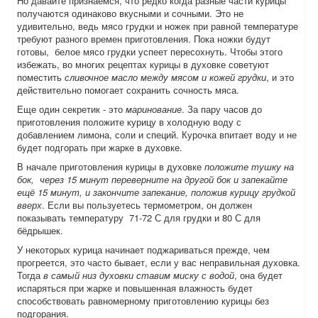
Но давайте признаемся, что редко когда разные части курицы
получаются одинаково вкусными и сочными. Это не
удивительно, ведь мясо грудки и ножек при равной температуре
требуют разного времен приготовления. Пока ножки будут
готовы, белое мясо грудки успеет пересохнуть. Чтобы этого
избежать, во многих рецептах курицы в духовке советуют
поместить
сливочное масло между мясом и кожей грудки
, и это
действительно помогает сохранить сочность мяса.
Еще один секретик - это
маринование
. За пару часов до
приготовления положите курицу в холодную воду с
добавлением лимона, соли и специй. Курочка впитает воду и не
будет подгорать при жарке в духовке.
В начале приготовления курицы в духовке
положите тушку на
бок, через 15 минут переверните на другой бок и запекайте
ещё 15 минут, и закончите запекание, положив курицу грудкой
вверх
. Если вы пользуетесь термометром, он должен
показывать температуру 71-72 С для грудки и 80 С для
бёдрышек.
У некоторых курица начинает поджариваться прежде, чем
прогреется, это часто бывает, если у вас неправильная духовка.
Тогда
в самый низ духовки ставим миску с водой
, она будет
испаряться при жарке и повышенная влажность будет
способствовать равномерному приготовлению курицы без
подгорания.