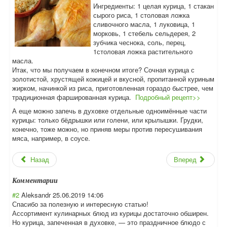
Ингредиенты: 1 целая курица, 1 стакан
сырого риса, 1 столовая ложка
сливочного масла, 1 луковица, 1
морковь, 1 стебель сельдерея, 2
зубчика чеснока, соль, перец,
1столовая ложка растительного
масла.
Итак, что мы получаем в конечном итоге? Сочная курица с
золотистой, хрустящей кожицей и вкусной, пропитанной куриным
жирком, начинкой из риса, приготовленная гораздо быстрее, чем
традиционная фаршированная курица.
Подробный рецепт>>
А еще можно запечь в духовке отдельные одноимённые части
курицы: только бёдрышки или голени, или крылышки. Грудки,
конечно, тоже можно, но приняв меры против пересушивания
мяса, например, в соусе.
Назад
Вперед
Комментарии
#2
Aleksandr
25.06.2019 14:06
Спасибо за полезную и интересную статью!
Ассортимент кулинарных блюд из курицы достаточно обширен.
Но курица, запеченная в духовке, — это праздничное блюдо с