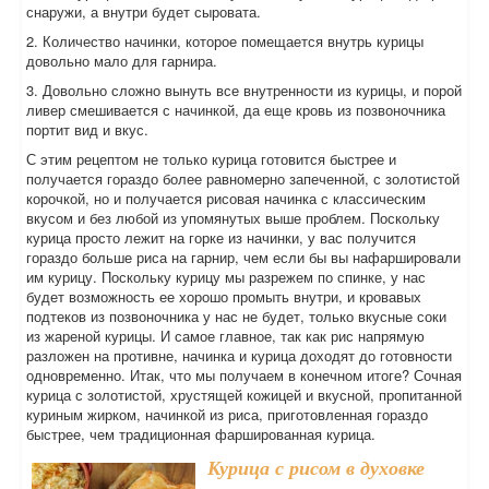
снаружи, а внутри будет сыровата.
2. Количество начинки, которое помещается внутрь курицы
довольно мало для гарнира.
3. Довольно сложно вынуть все внутренности из курицы, и порой
ливер смешивается с начинкой, да еще кровь из позвоночника
портит вид и вкус.
С этим рецептом не только курица готовится быстрее и
получается гораздо более равномерно запеченной, с золотистой
корочкой, но и получается рисовая начинка с классическим
вкусом и без любой из упомянутых выше проблем. Поскольку
курица просто лежит на горке из начинки, у вас получится
гораздо больше риса на гарнир, чем если бы вы нафаршировали
им курицу. Поскольку курицу мы разрежем по спинке, у нас
будет возможность ее хорошо промыть внутри, и кровавых
подтеков из позвоночника у нас не будет, только вкусные соки
из жареной курицы. И самое главное, так как рис напрямую
разложен на противне, начинка и курица доходят до готовности
одновременно. Итак, что мы получаем в конечном итоге? Сочная
курица с золотистой, хрустящей кожицей и вкусной, пропитанной
куриным жирком, начинкой из риса, приготовленная гораздо
быстрее, чем традиционная фаршированная курица.
Курица с рисом в духовке