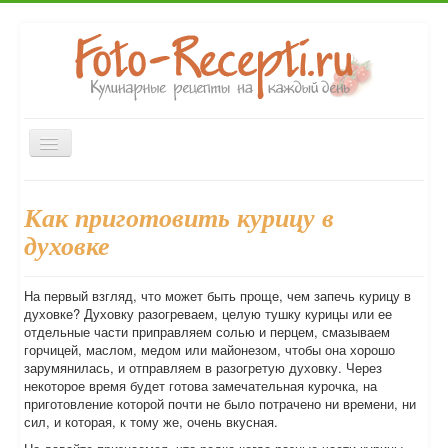
Включить/
выключить
навигацию
Главная
Закуски
Первые блюда
Вторые блюда
Как приготовить курицу в
Десерты
Выпечка
Напитки
Консервирование
духовке
Форум
На первый взгляд, что может быть проще, чем запечь курицу в
духовке? Духовку разогреваем, целую тушку курицы или ее
отдельные части приправляем солью и перцем, смазываем
горчицей, маслом, медом или майонезом, чтобы она хорошо
зарумянилась, и отправляем в разогретую духовку. Через
некоторое время будет готова замечательная курочка, на
приготовление которой почти не было потрачено ни времени, ни
сил, и которая, к тому же, очень вкусная.