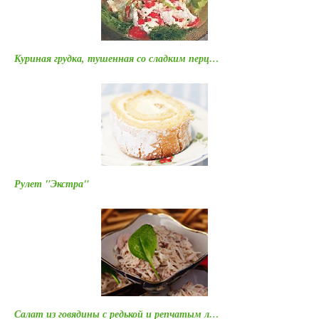
Куриная грудка, тушенная со сладким перц…
Рулет "Экстра"
Салат из говядины с редькой и репчатым л…