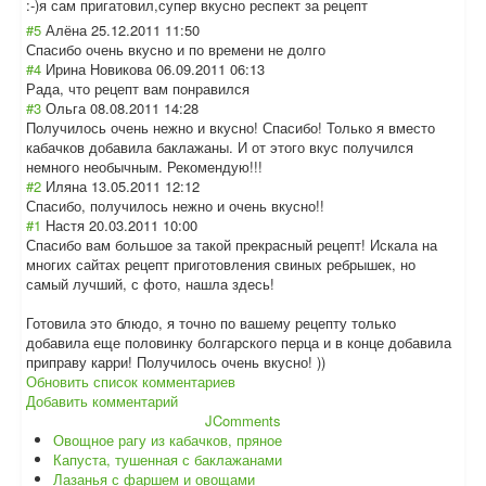
:-)я сам пригатовил,супе
р вкусно респект за рецепт
#5
Алёна
25.12.2011 11:50
Спасибо очень вкусно и по времени не долго
#4
Ирина Новикова
06.09.2011 06:13
Рада, что рецепт вам понравился
#3
Ольга
08.08.2011 14:28
Получилось очень нежно и вкусно! Спасибо! Только я вместо
кабачков добавила баклажаны. И от этого вкус получился
немного необычным. Рекомендую!!!
#2
Иляна
13.05.2011 12:12
Спасибо, получилось нежно и очень вкусно!!
#1
Настя
20.03.2011 10:00
Спасибо вам большое за такой прекрасный рецепт! Искала на
многих сайтах рецепт приготовления свиных ребрышек, но
самый лучший, с фото, нашла здесь!
Готовила это блюдо, я точно по вашему рецепту только
добавила еще половинку болгарского перца и в конце добавила
приправу карри! Получилось очень вкусно! ))
Обновить список комментариев
Добавить комментарий
JComments
Овощное рагу из кабачков, пряное
Капуста, тушенная с баклажанами
Лазанья с фаршем и овощами