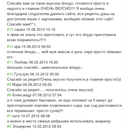
Спасибо вам за такое вкусное блюдо: готовится просто и
недолго и главное ОЧЕНЬ ВКУСНО!!!! Я вообще очень
благодарна создателям данного сайта, все рецепты даны на
доступном языке с картинками, вообщем обожаю этот сайт!
Спасибо вам!!'':)
#13
сашка
15.06.2013 10:18
я прям не знала что приготовить и тут ето блудо приготовила
всем понравилось!!!!
1
#12
ира
15.06.2013 06:03
отличное блюдо.... мой муж максик и дочь лера просто обажают
его
#11
Любовь
06.03.2013 16:20
большое спасибо...замеч
ательное блюдо...
#10
Гульзум
06.12.2012 05:00
Спасибо за рецепт!Очень вкусно получился,а главное просто!)))
#9
Мари
09.08.2012 09:20
Спасибо за рецепт.... получилось очень вкусно))
#8
Александр
07.08.2012 07:54
а я тоже добавил баклажан, не еще положил за 5 минут до
приготовления ломтики плавленного сыра. как сыр расплавился,
все перемешал. просто супер!!!
#7
катя
10.07.2012 08:08
а можно в место свиных ребрышек использовать акарачку
#6
Эльвирчик
12.02.2012 09:53