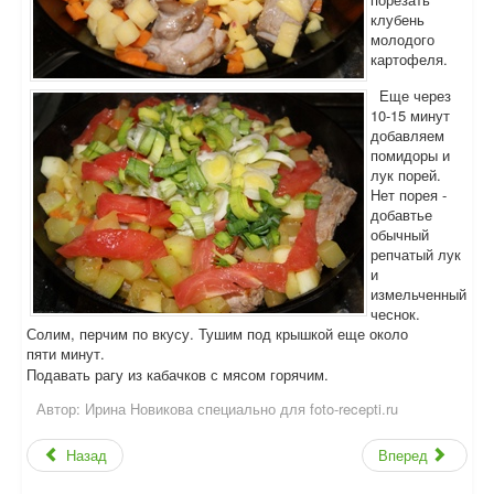
клубень
молодого
картофеля.
Еще через
10-15 минут
добавляем
помидоры и
лук порей.
Нет порея -
добавтье
обычный
репчатый лук
и
измельченный
чеснок.
Солим, перчим по вкусу. Тушим под крышкой еще около
пяти минут.
Подавать рагу из кабачков с мясом горячим.
Автор:
Ирина Новикова специально для foto-recepti.ru
Назад
Вперед