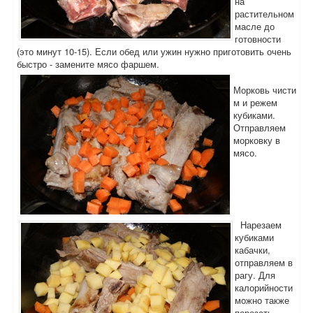
на
растительном
масле до
готовности
(это минут 10-15). Если обед или ужин нужно приготовить очень
быстро - замените мясо фаршем.
Морковь чисти
м и режем
кубиками.
Отправляем
морковку в
мясо.
Нарезаем
кубиками
кабачки,
отправляем в
рагу. Для
калорийности
можно также
порезать