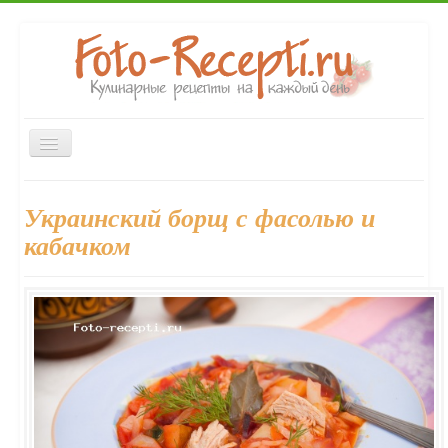
Включить/
выключить
навигацию
Главная
Закуски
Вторые блюда
Первые блюда
Украинский борщ с фасолью и
Десерты
Выпечка
Напитки
Консервирование
кабачком
Форум