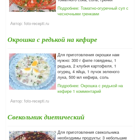
Подробнее: Томатно-огуречный суп с
чесночными гренками
Автор:
foto-recepti.ru
Окрошка с редькой на кефире
Для приготовления окрошки нам
нужно: 300 г филе говядины, 1
редька, 2 клубня картофеля, 1
огурец, 4 яйца, 1 пучок зеленого
лука, 500 мл кефира, соль
Подробнее: Окрошка с редькой на
кефире
1 комментарий
Автор:
foto-recepti.ru
Свекольник диетический
Для приготовления свекольника
необходимы продукты: 3 небольшие