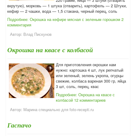
220 грамм, яйца — 3 штуки (отварить
вкрутую), морковь — 1 штука (отварить), картофель — 2 Штуки,
кефир — 2 чашки, вода — 1,5 стакана, черный перец, соль
Подробнее: Окрошка на кефире мясная с зеленым горошком
2
комментария
Автор:
Влад Пискунов
Окрошка на квасе с колбасой
Для приготовления окрошки нам
нужно: картошка 4 шт, лук репчатый
или зеленый, зелень укропа, огурцы
свежие, колбаса вареная 300 гр, яйца
3 шт, соль, перец, квас
Подробнее: Окрошка на квасе с
колбасой
12 комментариев
Автор:
Марина специально для foto-recepti.ru
Гаспачо