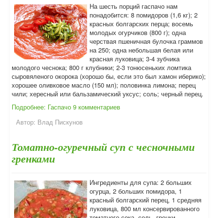
На шесть порций гаспачо нам
понадобится: 8 помидоров (1,6 кг); 2
красных болгарских перца; восемь
молодых огурчиков (800 г); одна
черствая пшеничная булочка граммов
на 250; одна небольшая белая или
красная луковица; 3-4 зубчика
молодого чеснока; 800 г клубники; 2-3 тонюсеньких ломтика
сыровяленого окорока (хорошо бы, если это был хамон иберико);
хорошее оливковое масло (150 мл); половинка лимона; перец
чили; хересный или бальзамический уксус; соль; черный перец.
Подробнее: Гаспачо
9 комментариев
Автор:
Влад Пискунов
Томатно-огуречный суп с чесночными
гренками
Ингредиенты для супа: 2 больших
огурца, 2 больших помидора, 1
красный болгарский перец, 1 средняя
луковица, 800 мл консервированного
томатного сока, соль, гренки