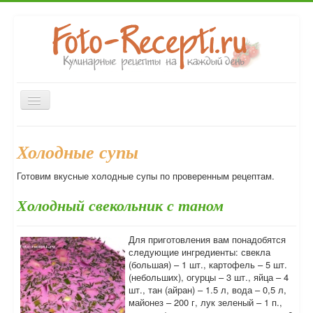
Включить/
выключить
навигацию
Главная
Закуски
Вторые блюда
Первые блюда
Холодные супы
Десерты
Выпечка
Напитки
Консервирование
Готовим вкусные холодные супы по проверенным рецептам.
Форум
Холодный свекольник с таном
Для приготовления вам понадобятся
следующие ингредиенты: свекла
(большая) – 1 шт., картофель – 5 шт.
(небольших), огурцы – 3 шт., яйца – 4
шт., тан (айран) – 1.5 л, вода – 0,5 л,
майонез – 200 г, лук зеленый – 1 п.,