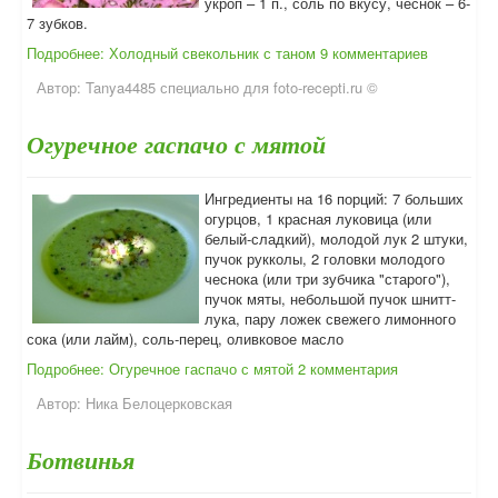
укроп – 1 п., соль по вкусу, чеснок – 6-
7 зубков.
Подробнее: Холодный свекольник с таном
9 комментариев
Автор:
Tanya4485 специально для foto-recepti.ru ©
Огуречное гаспачо с мятой
Ингредиенты на 16 порций: 7 больших
огурцов, 1 красная луковица (или
белый-сладкий), молодой лук 2 штуки,
пучок рукколы, 2 головки молодого
чеснока (или три зубчика "старого"),
пучок мяты, небольшой пучок шнитт-
лука, пару ложек свежего лимонного
сока (или лайм), соль-перец, оливковое масло
Подробнее: Огуречное гаспачо с мятой
2 комментария
Автор:
Ника Белоцерковская
Ботвинья