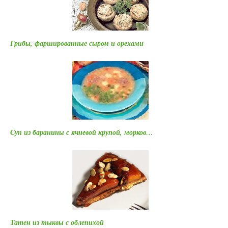
Грибы, фаршированные сыром и орехами
Суп из баранины с ячневой крупой, морков…
Татен из тыквы с облепихой