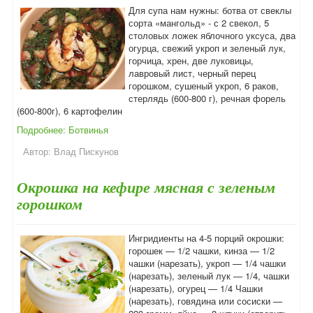
Для супа нам нужны: ботва от свеклы
сорта «мангольд» - с 2 свекол, 5
столовых ложек яблочного уксуса, два
огурца, свежий укроп и зеленый лук,
горчица, хрен, две луковицы,
лавровый лист, черный перец
горошком, сушеный укроп, 6 раков,
стерлядь (600-800 г), речная форель
(600-800г), 6 картофелин
Подробнее: Ботвинья
Автор:
Влад Пискунов
Окрошка на кефире мясная с зеленым
горошком
Ингридиенты на 4-5 порций окрошки:
горошек — 1/2 чашки, кинза — 1/2
чашки (нарезать), укроп — 1/4 чашки
(нарезать), зеленый лук — 1/4, чашки
(нарезать), огурец — 1/4 Чашки
(нарезать), говядина или сосиски —