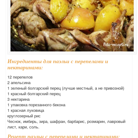
Ингредиенты для паэльи с перепелами и
нектаринами:
12 перепелов
2 апельсина
1 зеленый болгарский перец (лучше местный, а не привозной)
1 красный болгарский перец
3 нектарина
1 упаковка порезанного бекона
1 красная луковица
круглозерный рис
Чеснок, имбирь, зира, шафран, барбарис, розмарин, лавровый
лист, кари, соль.
Рецепт паэльи с перепелами и нектаринами: