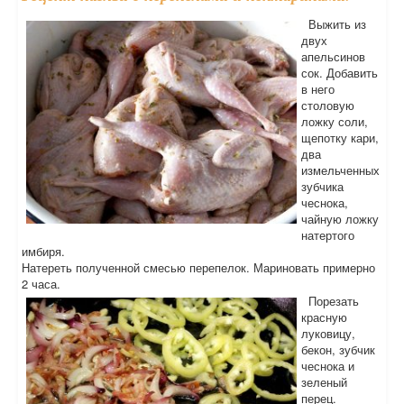
Выжить из
двух
апельсинов
сок. Добавить
в него
столовую
ложку соли,
щепотку кари,
два
измельченных
зубчика
чеснока,
чайную ложку
натертого
имбиря.
Натереть полученной смесью перепелок. Мариновать примерно
2 часа.
Порезать
красную
луковицу,
бекон, зубчик
чеснока и
зеленый
перец.