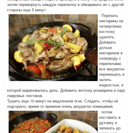
затем перевернуть каждую перепелку и обжаривать их с другой
стороны еще 5 минут.
Порезать
нектарины на
четвертинки,
косточку
удалить.
Добавить
дольки
нектаринов в
сковороду с
перепелами,
все аккуратно
перемешать и
залить
жидкостью, в
которой мариновалась дичь. Добавить веточку розмарина и пару
лавровых листиков.
Тушить еще 10 минут на медленном огне. Следить, чтобы не
подгорало, время от времени очень аккуратно помешивая,
потом
поставить в
духовку и
запекать до