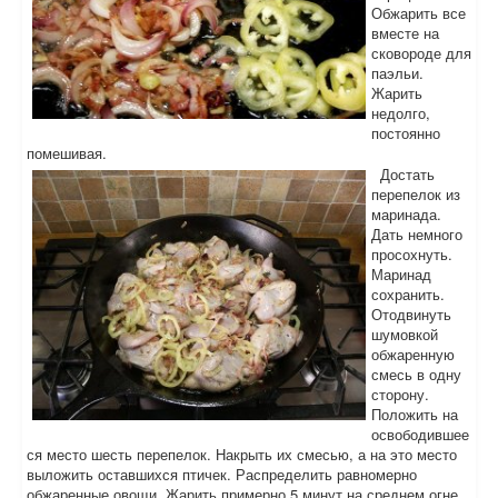
Обжарить все
вместе на
сковороде для
паэльи.
Жарить
недолго,
постоянно
помешивая.
Достать
перепелок из
маринада.
Дать немного
просохнуть.
Маринад
сохранить.
Отодвинуть
шумовкой
обжаренную
смесь в одну
сторону.
Положить на
освободившее
ся место шесть перепелок. Накрыть их смесью, а на это место
выложить оставшихся птичек. Распределить равномерно
обжаренные овощи. Жарить примерно 5 минут на среднем огне,