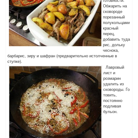
готовности.
Обжарить на
сковороде
порезанный
полукольцами
красный
перец,
добавить туда
рис, дольку
чеснока,
барбарис, зиру и шафран (предварительно истолченные в
ступке).
Лавровый
лист и
розмарин
удалить из
сковороды. Го
товить,
постоянно
подливая
бульон.