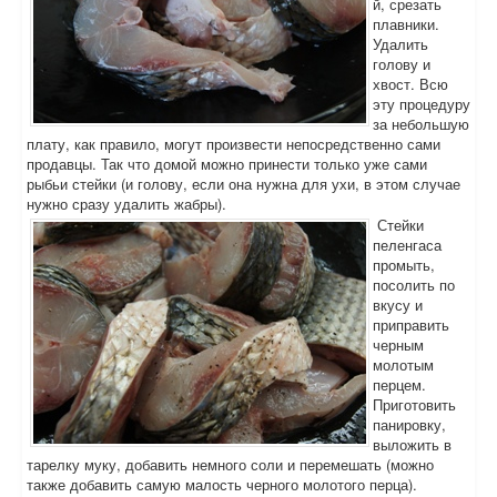
й, срезать
плавники.
Удалить
голову и
хвост. Всю
эту процедуру
за небольшую
плату, как правило, могут произвести непосредственно сами
продавцы. Так что домой можно принести только уже сами
рыбьи стейки (и голову, если она нужна для ухи, в этом случае
нужно сразу удалить жабры).
Стейки
пеленгаса
промыть,
посолить по
вкусу и
приправить
черным
молотым
перцем.
Приготовить
панировку,
выложить в
тарелку муку, добавить немного соли и перемешать (можно
также добавить самую малость черного молотого перца).