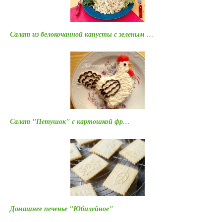
Салат из белокочанной капусты с зеленым …
Салат "Петушок" с картошкой фр…
Домашнее печенье "Юбилейное"