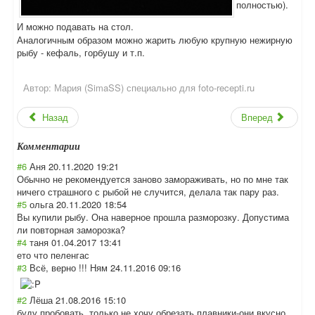
полностью).
И можно подавать на стол.
Аналогичным образом можно жарить любую крупную нежирную
рыбу - кефаль, горбушу и т.п.
Автор:
Мария (SimaSS) специально для foto-recepti.ru
Назад
Вперед
Комментарии
#6
Аня
20.11.2020 19:21
Обычно не рекомендуется заново замораживать, но по мне так
ничего страшного с рыбой не случится, делала так пару раз.
#5
ольга
20.11.2020 18:54
Вы купили рыбу. Она наверное прошла разморозку. Допустима
ли повторная заморозка?
#4
таня
01.04.2017 13:41
ето что пеленгас
#3
Всё, верно !!! Ням
24.11.2016 09:16
#2
Лёша
21.08.2016 15:10
буду пробовать, только не хочу обрезать плавники-они вкусно