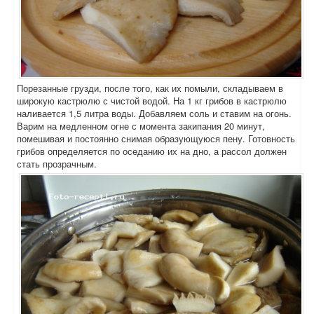
Порезанные грузди, после того, как их помыли, складываем в
широкую кастрюлю с чистой водой. На 1 кг грибов в кастрюлю
наливается 1,5 литра воды. Добавляем соль и ставим на огонь.
Варим на медленном огне с момента закипания 20 минут,
помешивая и постоянно снимая образующуюся пену. Готовность
грибов определяется по оседанию их на дно, а рассол должен
стать прозрачным.