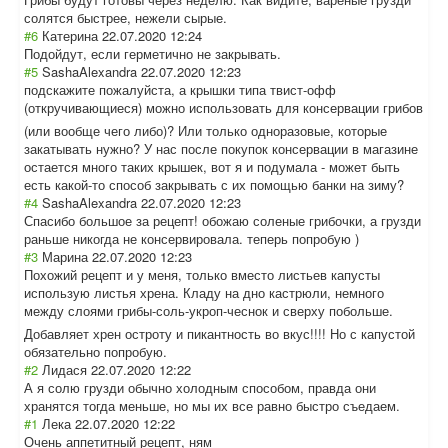
солятся быстрее, нежели сырые.
#6
Катерина
22.07.2020 12:24
Подойдут, если герметично не закрывать.
#5
SashaAlexandra
22.07.2020 12:23
подскажите пожалуйста, а крышки типа твист-офф
(откручивающиес
я) можно использовать для консервации грибов
(или вообще чего либо)? Или только одноразовые, которые
закатывать нужно? У нас после покупок консервации в магазине
остается много таких крышек, вот я и подумала - может быть
есть какой-то способ закрывать с их помощью банки на зиму?
#4
SashaAlexandra
22.07.2020 12:23
Спасибо большое за рецепт! обожаю соленые грибочки, а грузди
раньше никогда не консервировала. теперь попробую )
#3
Марина
22.07.2020 12:23
Похожий рецепт и у меня, только вместо листьев капусты
использую листья хрена. Кладу на дно кастрюли, немного
между слоями грибы-соль-укро
п-чеснок и сверху побольше.
Добавляет хрен остроту и пикантность во вкус!!!! Но с капустой
обязательно попробую.
#2
Лидася
22.07.2020 12:22
А я солю грузди обычно холодным способом, правда они
хранятся тогда меньше, но мы их все равно быстро съедаем.
#1
Лека
22.07.2020 12:22
Очень аппетитный рецепт, ням