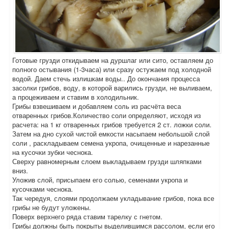
Готовые грузди откидываем на дуршлаг или сито, оставляем до
полного остывания (1-3часа) или сразу остужаем под холодной
водой. Даем стечь излишкам воды.. До окончания процесса
засолки грибов, воду, в которой варились грузди, не выливаем,
а процеживаем и ставим в холодильник.
Грибы взвешиваем и добавляем соль из расчёта веса
отваренных грибов.Количество соли определяют, исходя из
расчета: на 1 кг отваренных грибов требуется 2 ст. ложки соли.
Затем на дно сухой чистой емкости насыпаем небольшой слой
соли , раскладываем семена укропа, очищенные и нарезанные
на кусочки зубки чеснока.
Сверху равномерным слоем выкладываем грузди шляпками
вниз.
Уложив слой, присыпаем его солью, семенами укропа и
кусочками чеснока.
Так чередуя, слоями продолжаем укладывание грибов, пока все
грибы не будут уложены.
Поверх верхнего ряда ставим тарелку с гнетом.
Грибы должны быть покрыты выделившимся рассолом, если его