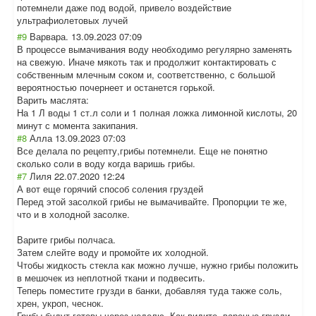
потемнели даже под водой, привело воздействие
ультрафиолетовы
х лучей
#9
Варвара.
13.09.2023 07:09
В процессе вымачивания воду необходимо регулярно заменять
на свежую. Иначе мякоть так и продолжит контактировать с
собственным млечным соком и, соответственно, с большой
вероятностью почернеет и останется горькой.
Варить маслята:
На 1 Л воды 1 ст.л соли и 1 полная ложка лимонной кислоты, 20
минут с момента закипания.
#8
Алла
13.09.2023 07:03
Все делала по рецепту,грибы потемнели. Еще не понятно
сколько соли в воду когда варишь грибы.
#7
Лиля
22.07.2020 12:24
А вот еще горячий способ соления груздей
Перед этой засолкой грибы не вымачивайте. Пропорции те же,
что и в холодной засолке.
Варите грибы полчаса.
Затем слейте воду и промойте их холодной.
Чтобы жидкость стекла как можно лучше, нужно грибы положить
в мешочек из неплотной ткани и подвесить.
Теперь поместите грузди в банки, добавляя туда также соль,
хрен, укроп, чеснок.
Грибы будут готовы через неделю. Как видите, вареные грузди