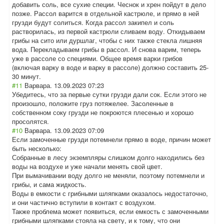
добавить соль, все сухие специи. Чеснок и хрен пойдут в дело
позже. Рассол варится в отдельной кастрюле, и прямо в ней
грузди будут солиться. Когда рассол закипел и соль
растворилась, из первой кастрюли сливаем воду. Откидываем
грибы на сито или дуршлаг, чтобы с них также стекла лишняя
вода. Перекладываем грибы в рассол. И снова варим, теперь
уже в рассоле со специями. Общее время варки грибов
(включая варку в воде и варку в рассоле) должно составить 25-
30 минут.
#11
Варвара.
13.09.2023 07:23
Убедитесь, что за первые сутки грузди дали сок. Если этого не
произошло, положите груз потяжелее. Засоленные в
собственном соку грузди не покроются плесенью и хорошо
просолятся.
#10
Варвара.
13.09.2023 07:09
Если замоченные грузди потемнели прямо в воде, причин может
быть несколько:
Собранные в лесу экземпляры слишком долго находились без
воды на воздухе и уже начали менять свой цвет.
При вымачивании воду долго не меняли, поэтому потемнели и
грибы, и сама жидкость.
Воды в емкости с грибными шляпками оказалось недостаточно,
и они частично вступили в контакт с воздухом.
Также проблема может появиться, если емкость с замоченными
грибными шляпками стояла на свету, и к тому, что они