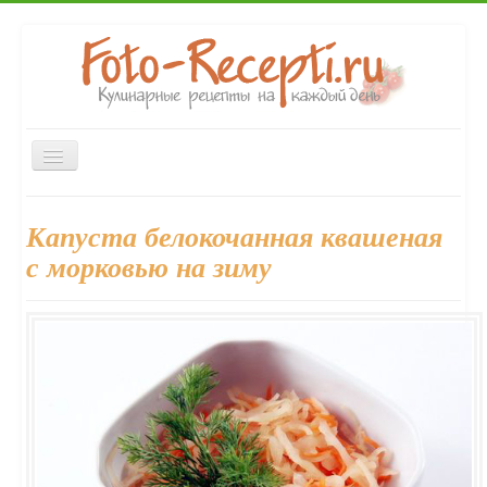
Включить/
выключить
навигацию
Главная
Закуски
Первые блюда
Вторые блюда
Капуста белокочанная квашеная
Десерты
Выпечка
Напитки
Консервирование
с морковью на зиму
Форум