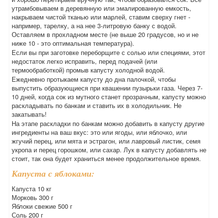
утрамбовываем в деревянную или эмалированную емкость,
накрываем чистой тканью или марлей, ставим сверху гнет -
например, тарелку, а на нее 3-литровую банку с водой.
Оставляем в прохладном месте (не выше 20 градусов, но и не
ниже 10 - это оптимальная температура).
Если вы при заготовке переборщите с солью или специями, этот
недостаток легко исправить, перед подачей (или
термообработкой) промыв капусту холодной водой.
Ежедневно пpотыкаем капусту до дна палочкой, чтобы
выпустить образующиеся при квашении пузырьки газа. Через 7-
10 дней, когда сок из мутного станет прозрачным, капусту можно
раскладывать по банкам и ставить их в холодильник. Не
закатывать!
На этапе раскладки по банкам можно добавить в капусту другие
ингредиенты на ваш вкус: это или ягоды, или яблочко, или
жгучий перец, или мята и эстрагон, или лавровый листик, семя
укропа и перец горошком, или сахар. Лук в капусту добавлять не
стоит, так она будет храниться менее продолжительное время.
Капуста с яблоками:
Капуста 10 кг
Морковь 300 г
Яблоки свежие 500 г
Соль 200 г