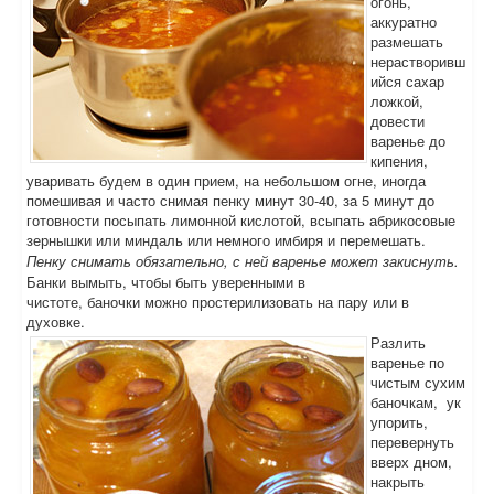
огонь,
аккуратно
размешать
нерастворивш
ийся сахар
ложкой,
довести
варенье до
кипения,
уваривать будем в один прием, на небольшом огне, иногда
помешивая и часто снимая пенку минут 30-40, за 5 минут до
готовности посыпать лимонной кислотой, всыпать абрикосовые
зернышки или миндаль или немного имбиря и перемешать.
Пенку снимать обязательно, с ней варенье может закиснуть.
Банки вымыть, чтобы быть уверенными в
чистоте, баночки можно простерилизовать на пару или в
духовке.
Разлить
варенье по
чистым сухим
баночкам, ук
упорить,
перевернуть
вверх дном,
накрыть