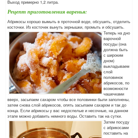
Выход примерно 1,2 литра.
Рецепт приготовления варенья:
Абрикосы хорошо вымыть в проточной воде, обсушить, отделить
косточки. Из косточек вынуть зернышки, промыть и обсушить.
Теперь на дно
варочной
посуды (она
должна быть
с широким
дном)
выкладываем
слой
половинок
абрикосов, по
возможности
чашечками
вверх, засыпаем сахаром чтобы все половинки были заполнены,
затем снова слой абрикосов, опять засыпаем сахаром и так до
конца. Если абрикосы у вас недоспелые и несочные, на данном
этапе можно добавить немного воды. Оставить так на сутки.
Затем посуду
с абрикосами
поставить на