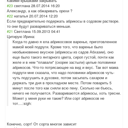
Какими крышками закрывать
#23
светлана
28.07.2014 16:20
Александр, а как обжаривать орехи ?
#22
наталья
20.07.2014 12:20
Если предварительно подержать абрикосы в содовом растворе.
то они будут развариваться меньше.
#21
Светлана
15.09.2013 04:41
Цитирую Ирина:
Когда-то давно я ела абрикосовое варенье, приготовленное
мамой моей подруги. Кроме того, что варенье было
необыкновенно вкусное (абрикосы из садов Абхазии), оно
еще было такого янтарного цвета, сироп густой, почти как
желе и в нем "плавали" (скорее застыли) целые половинки
абрикосов. Что-то потрясающее на вид и вкус. Так вот мама
подруги мне сказала, что надо половинки абрикосов чуть-
чуть подсушить в духовке, потом засыпать сахаром и
держать три дня в прохладном месте. Потом поварить 5
минут после того как сняли всю пену. Сколько ни бъюсь,
ничего не получается. Развариваются абрикосы, хоть тресни.
Может у меня руки не такие? Или сорт абрикосов не
тот....:sigh:
Конечно, сорт! От сорта многое зависит