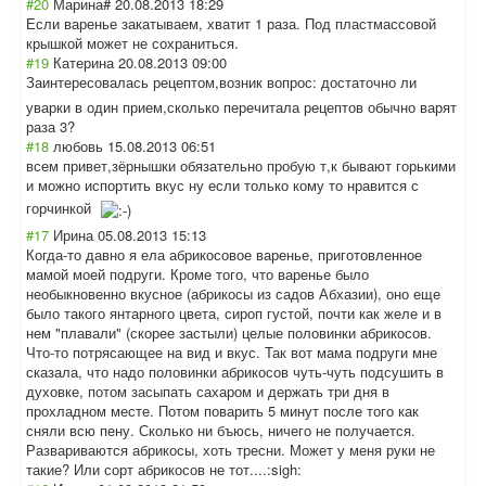
#20
Марина#
20.08.2013 18:29
Если варенье закатываем, хватит 1 раза. Под пластмассовой
крышкой может не сохраниться.
#19
Катерина
20.08.2013 09:00
Заинтересовалас
ь рецептом,возник вопрос: достаточно ли
уварки в один прием,сколько перечитала рецептов обычно варят
раза 3?
#18
любовь
15.08.2013 06:51
всем привет,зёрнышки обязательно пробую т,к бывают горькими
и можно испортить вкус ну если только кому то нравится с
горчинкой
#17
Ирина
05.08.2013 15:13
Когда-то давно я ела абрикосовое варенье, приготовленное
мамой моей подруги. Кроме того, что варенье было
необыкновенно вкусное (абрикосы из садов Абхазии), оно еще
было такого янтарного цвета, сироп густой, почти как желе и в
нем "плавали" (скорее застыли) целые половинки абрикосов.
Что-то потрясающее на вид и вкус. Так вот мама подруги мне
сказала, что надо половинки абрикосов чуть-чуть подсушить в
духовке, потом засыпать сахаром и держать три дня в
прохладном месте. Потом поварить 5 минут после того как
сняли всю пену. Сколько ни бъюсь, ничего не получается.
Развариваются абрикосы, хоть тресни. Может у меня руки не
такие? Или сорт абрикосов не тот....:sigh: