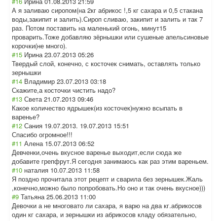
#16
Ирина
01.08.2013 21:59
А я заливаю сиропом(на 2кг абрикос !,5 кг сахара и 0,5 стакана
воды,закипит и залить).Сироп сливаю, закипит и залить и так 7
раз. Потом поставить на маленький огонь, минут15
проварить.Тоже добавляю зёрнышки или сушеные апельсиновые
корочки(не много).
#15
Ирина
23.07.2013 05:26
Твердый слой, конечно, с косточек снимать, оставлять только
зернышки
#14
Владимир
23.07.2013 03:18
Скажите,а косточки чистить надо?
#13
Света
21.07.2013 09:46
Какое количество ядрышек(из косточек)нужно всыпать в
варенье?
#12
Сания 19.07.2013.
19.07.2013 15:51
Спасибо огромное!!!
#11
Алена
15.07.2013 06:52
Девченки,очень вкусное варенье выходит,если сюда же
добавите грепфрут.Я сегодня занимаюсь как раз этим вареньем.
#10
наталия
10.07.2013 11:58
Я поздно прочитала этот рецепт и сварила без зернышек.Жаль
,конечно,можно было попробовать.Но оно и так очень вкусное)))
#9
Татьяна
25.06.2013 11:00
Девочки а не многовато ли сахара, я варю на два кг.абрикосов
один кг сахара, и зернышки из абрикосов кладу обязательно,