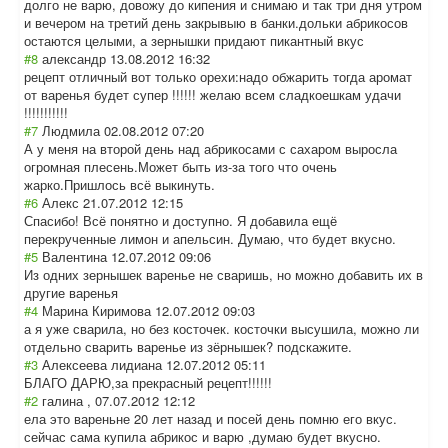
долго не варю, довожу до кипения и снимаю и так три дня утром
и вечером на третий день закрывыю в банки.дольки абрикосов
остаются целыми, а зернышки придают пикантный вкус
#8
александр
13.08.2012 16:32
рецепт отличный вот только орехи:надо обжарить тогда аромат
от варенья будет супер !!!!!! желаю всем сладкоешкам удачи
!!!!!!!!!!!
#7
Людмила
02.08.2012 07:20
А у меня на второй день над абрикосами с сахаром выросла
огромная плесень.Может быть из-за того что очень
жарко.Пришлось всё выкинуть.
#6
Алекс
21.07.2012 12:15
Спасибо! Всё понятно и доступно. Я добавила ещё
перекрученные лимон и апельсин. Думаю, что будет вкусно.
#5
Валентина
12.07.2012 09:06
Из одних зернышек варенье не сваришь, но можно добавить их в
другие варенья
#4
Марина Киримова
12.07.2012 09:03
а я уже сварила, но без косточек. косточки высушила, можно ли
отдельно сварить варенье из зёрнышек? подскажите.
#3
Алексеева лидиана
12.07.2012 05:11
БЛАГО ДАРЮ,за прекрасный рецепт!!!!!!
#2
галина ,
07.07.2012 12:12
ела это вареньне 20 лет назад и посей день помню его вкус.
сейчас сама купила абрикос и варю ,думаю будет вкусно.