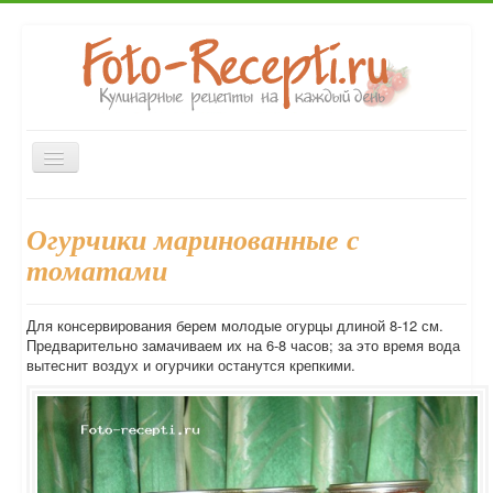
Включить/
выключить
навигацию
Главная
Закуски
Первые блюда
Вторые блюда
Огурчики маринованные с
Десерты
Выпечка
Напитки
Консервирование
томатами
Форум
Для консервирования берем молодые огурцы длиной 8-12 см.
Предварительно замачиваем их на 6-8 часов; за это время вода
вытеснит воздух и огурчики останутся крепкими.