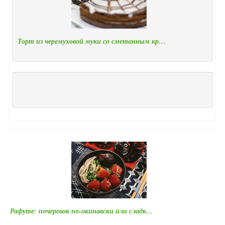
Торт из черемуховой муки со сметанным кр…
Рафуте: почеревок по-окинавски или сладк…