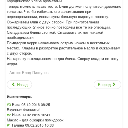
бородинского хлеба ароматами.
Теперь можно вливать тесто. Блин должен получиться довольно
толстым. Что бы избежать его заламывания при
переворачивании, используем большую широкую лопатку.
Обжариваем блин с двух сторон. При приготовлении
последующих блинов точно повторяем все те же операции.
Складываем блины стопкой. Смазывать их нет никакой
необходимости.
Помидорки черри накалываем острым ножом в нескольких
местах. Кладем в разогретое растительное масло и обжариваем
с двух сторон.
На тарелку выкладываем по два блина. Сверху кладем веточку
черри.
Автор:
Влад Пискунов
Назад
Вперед
Комментарии
#3
Вика
05.12.2016 08:25
Вкусные блинчики!
#2
Инна
09.02.2015 10:41
Масло - для обжарки помидорок
#1
Галина
09.02.2015 10:33