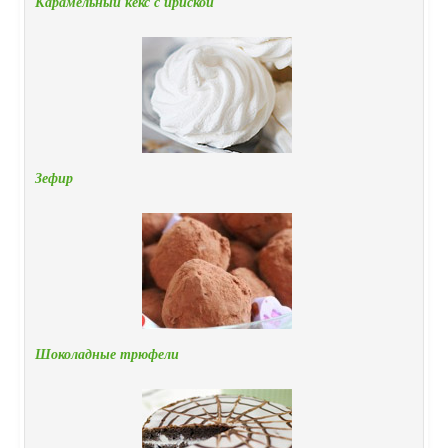
Карамельный кекс с ириской
Зефир
Шоколадные трюфели