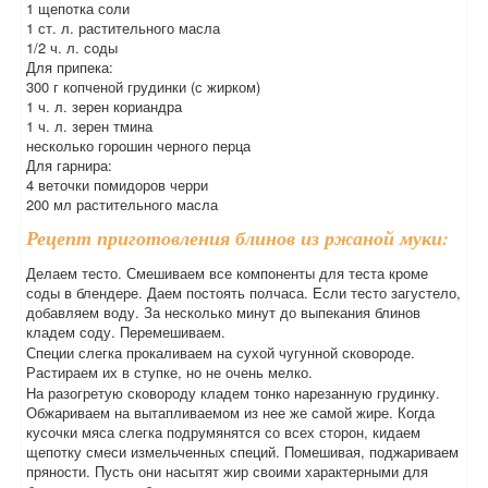
1 щепотка соли
1 ст. л. растительного масла
1/2 ч. л. соды
Для припека:
300 г копченой грудинки (с жирком)
1 ч. л. зерен кориандра
1 ч. л. зерен тмина
несколько горошин черного перца
Для гарнира:
4 веточки помидоров черри
200 мл растительного масла
Рецепт приготовления блинов из ржаной муки:
Делаем тесто. Смешиваем все компоненты для теста кроме
соды в блендере. Даем постоять полчаса. Если тесто загустело,
добавляем воду. За несколько минут до выпекания блинов
кладем соду. Перемешиваем.
Специи слегка прокаливаем на сухой чугунной сковороде.
Растираем их в ступке, но не очень мелко.
На разогретую сковороду кладем тонко нарезанную грудинку.
Обжариваем на вытапливаемом из нее же самой жире. Когда
кусочки мяса слегка подрумянятся со всех сторон, кидаем
щепотку смеси измельченных специй. Помешивая, поджариваем
пряности. Пусть они насытят жир своими характерными для