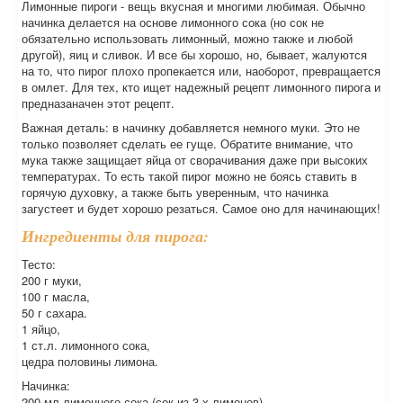
Лимонные пироги - вещь вкусная и многими любимая. Обычно
начинка делается на основе лимонного сока (но сок не
обязательно использовать лимонный, можно также и любой
другой), яиц и сливок. И все бы хорошо, но, бывает, жалуются
на то, что пирог плохо пропекается или, наоборот, превращается
в омлет. Для тех, кто ищет надежный рецепт лимонного пирога и
предназаначен этот рецепт.
Важная деталь: в начинку добавляется немного муки. Это не
только позволяет сделать ее гуще. Обратите внимание, что
мука также защищает яйца от сворачивания даже при высоких
температурах. То есть такой пирог можно не боясь ставить в
горячую духовку, а также быть уверенным, что начинка
загустеет и будет хорошо резаться. Самое оно для начинающих!
Ингредиенты для пирога:
Тесто:
200 г муки,
100 г масла,
50 г сахара.
1 яйцо,
1 ст.л. лимонного сока,
цедра половины лимона.
Начинка:
200 мл лимонного сока (сок из 3-х лимонов),