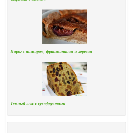
Пирог с инжиром, франжипаном и хересом
Темный кекс с сухофруктами