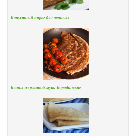
Капустный пирог для ленивых
Блины из ржаной муки Бородинские