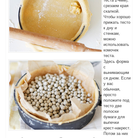
срезаем края
скалкой.
Чтобы хорошо
прижать тесто
к дну и
стенкам,
можно
использовать
комочек
теста.
Здесь форма
с
вынимающим
ся дном. Если
у вас
обычная,
просто
положите под
тесто две
полоски
бумаги для
выпечки
крест-накрест.
Потом за них