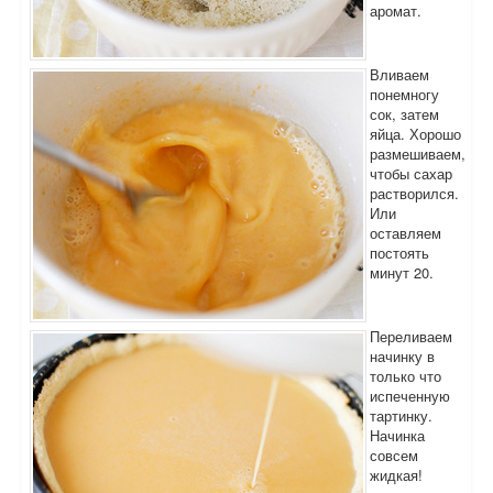
аромат.
Вливаем
понемногу
сок, затем
яйца. Хорошо
размешиваем,
чтобы сахар
растворился.
Или
оставляем
постоять
минут 20.
Переливаем
начинку в
только что
испеченную
тартинку.
Начинка
совсем
жидкая!