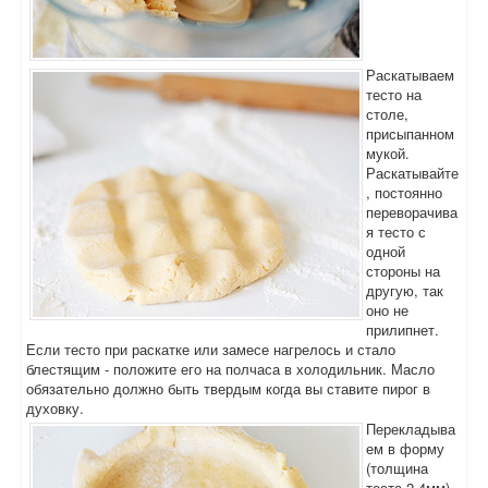
Раскатываем
тесто на
столе,
присыпанном
мукой.
Раскатывайте
, постоянно
переворачива
я тесто с
одной
стороны на
другую, так
оно не
прилипнет.
Если тесто при раскатке или замесе нагрелось и стало
блестящим - положите его на полчаса в холодильник. Масло
обязательно должно быть твердым когда вы ставите пирог в
духовку.
Перекладыва
ем в форму
(толщина
теста 2-4мм),