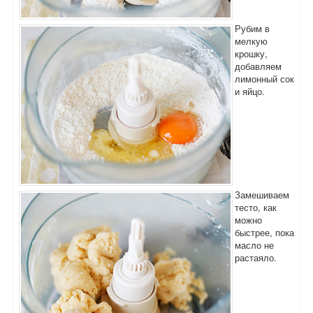
Рубим в
мелкую
крошку,
добавляем
лимонный сок
и яйцо.
Замешиваем
тесто, как
можно
быстрее, пока
масло не
растаяло.