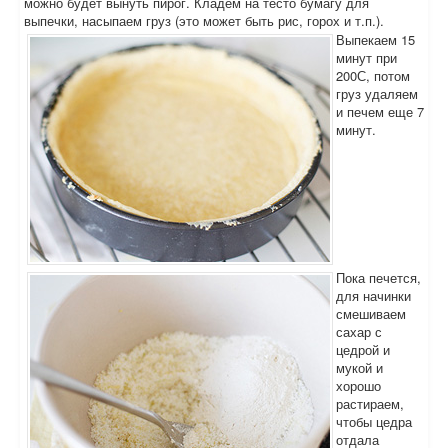
можно будет вынуть пирог. Кладем на тесто бумагу для
выпечки, насыпаем груз (это может быть рис, горох и т.п.).
Выпекаем 15
минут при
200С, потом
груз удаляем
и печем еще 7
минут.
Пока печется,
для начинки
смешиваем
сахар с
цедрой и
мукой и
хорошо
растираем,
чтобы цедра
отдала