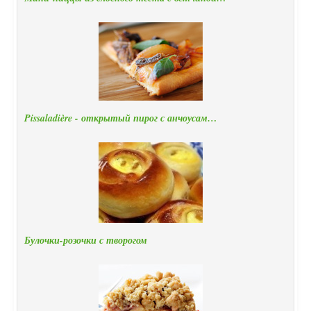
Pissaladière - открытый пирог с анчоусам…
Булочки-розочки с творогом