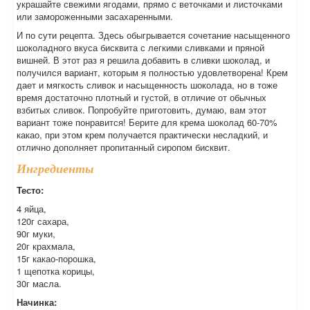
украшайте свежими ягодами, прямо с веточками и листочками
или замороженными засахаренными.
И по сути рецепта. Здесь обыгрывается сочетание насыщенного
шоколадного вкуса бисквита с легкими сливками и пряной
вишней. В этот раз я решила добавить в сливки шоколад, и
получился вариант, которым я полностью удовлетворена! Крем
дает и мягкость сливок и насыщенность шоколада, но в тоже
время достаточно плотный и густой, в отличие от обычных
взбитых сливок. Попробуйте приготовить, думаю, вам этот
вариант тоже понравится! Берите для крема шоколад 60-70%
какао, при этом крем получается практически несладкий, и
отлично дополняет пропитанный сиропом бисквит.
Ингредиенты
Тесто:
4 яйца,
120г сахара,
90г муки,
20г крахмала,
15г какао-порошка,
1 щепотка корицы,
30г масла.
Начинка: