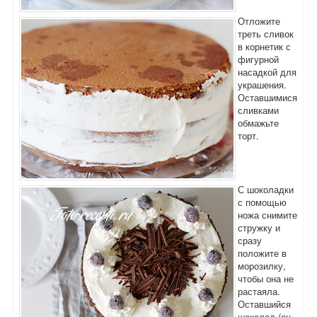
Отложите
треть сливок
в корнетик с
фигурной
насадкой для
украшения.
Оставшимися
сливками
обмажьте
торт.
С шоколадки
с помощью
ножа снимите
стружку и
сразу
положите в
морозилку,
чтобы она не
растаяла.
Оставшийся
шоколад (он