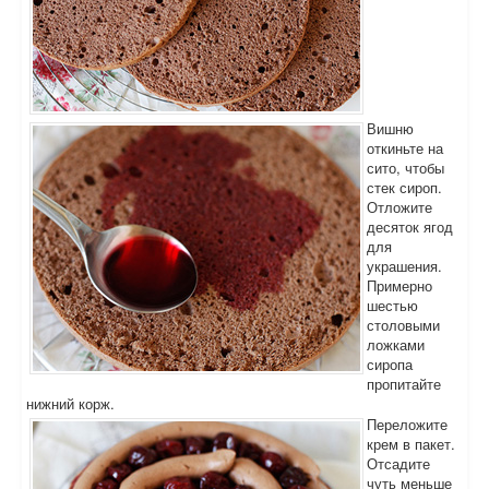
Вишню
откиньте на
сито, чтобы
стек сироп.
Отложите
десяток ягод
для
украшения.
Примерно
шестью
столовыми
ложками
сиропа
пропитайте
нижний корж.
Переложите
крем в пакет.
Отсадите
чуть меньше