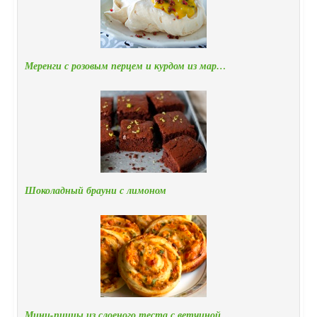
Меренги с розовым перцем и курдом из мар…
Шоколадный брауни с лимоном
Мини-пиццы из слоеного теста с ветчиной…