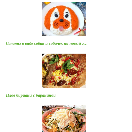
Салаты в виде собак и собачек на новый г…
Плов бириани с бараниной