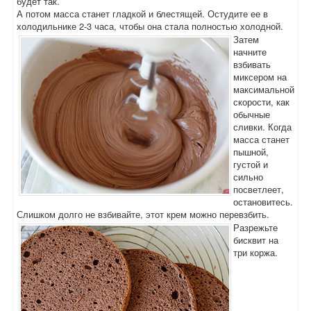
будет так.
А потом масса станет гладкой и блестящей. Остудите ее в
холодильнике 2-3 часа, чтобы она стала полностью холодной.
Затем
начните
взбивать
миксером на
максимальной
скорости, как
обычные
сливки. Когда
масса станет
пышной,
густой и
сильно
посветлеет,
остановитесь.
Слишком долго не взбивайте, этот крем можно перевзбить.
Разрежьте
бисквит на
три коржа.