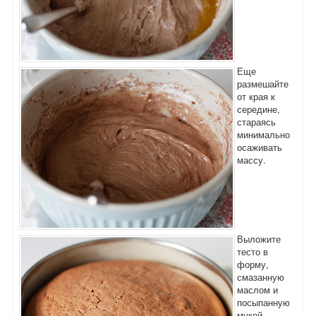
Еще
размешайте
от края к
середине,
стараясь
минимально
осаживать
массу.
Выложите
тесто в
форму,
смазанную
маслом и
посыпанную
мукой.