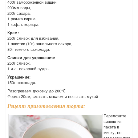
400г замороженной вишни,
200мл воды,
200г сахара,
1 рюмка кирша,
1 коф.л. корицы.
Крем:
250г сливок для взбивания,
1 пакетик (10г) ванильного сахара,
80г темного шоколада.
Сливки для украшения:
250г сливок,
1 ч.л. сахарной пудры.
Украшение:
150г шоколада.
Разогреваем духовку до 200°С
Форма 20см, смазать маслом и посыпать мукой
Рецепт приготовления торта:
Переложите
вишню из
пакета в
миску, не
размораживая