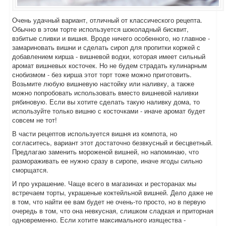
Очень удачный вариант, отличный от классического рецепта.
Обычно в этом торте используется шоколадный бисквит,
взбитые сливки и вишня. Вроде ничего особенного, но главное -
замариновать вишни и сделать сироп для пропитки коржей с
добавлением кирша - вишневой водки, которая имеет сильный
аромат вишневых косточек. Но не будем страдать кулинарным
снобизмом - без кирша этот торт тоже можно приготовить.
Возьмите любую вишневую настойку или наливку, а также
можно попробовать использовать вместо вишневой наливки
рябиновую. Если вы хотите сделать такую наливку дома, то
используйте только вишню с косточками - иначе аромат будет
совсем не тот!
В части рецептов используется вишня из компота, но
согласитесь, вариант этот достаточно безвкусный и бесцветный.
Предлагаю заменить мороженой вишней, но напоминаю, что
размораживать ее нужно сразу в сиропе, иначе ягоды сильно
сморщатся.
И про украшение. Чаще всего в магазинах и ресторанах мы
встречаем торты, украшеные коктейльной вишней. Дело даже не
в том, что найти ее вам будет не очень-то просто, но в первую
очередь в том, что она невкусная, слишком сладкая и приторная
одновременно. Если хотите максимального изящества -