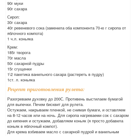
90г муки
90г сахара
Сироп:
30г сахара
40г ревеневого сока (заменила оба компонента 70-ю г сиропа от
яблочного компота)
1 ч.л. коньяка
Крем:
185г творога
70г масла
50г сахарной пудры
15г сгущенки
1\2 пакетика ванильного сахара (растереть в пудру)
1ст. л. коньяка
Рецепт приготовления рулета:
Разогреваем духовку до 200С. Противень выстилаем бумагой
для выпечки. Печем бисквит для рулета.
Остужаем, накрываем пленкой, не снимая бумаги, и оставляем
на 8-12 часов или на ночь. Для сиропа нагреваеми сок с сахаром
до кипения и остужаем, добавляем коньяк (я просто добавила
коньяк в яблочный компот).
Для крема взбиваем масло с сахарной пудрой и ванильным