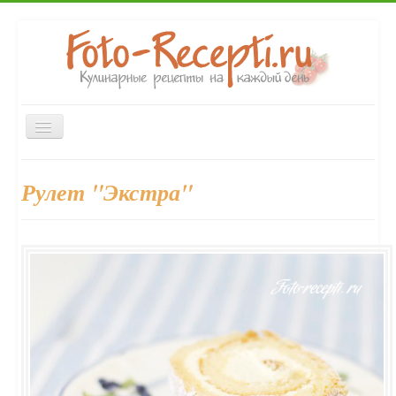
Включить/
выключить
навигацию
Главная
Закуски
Первые блюда
Вторые блюда
Рулет "Экстра"
Десерты
Напитки
Консервирование
Выпечка
Форум