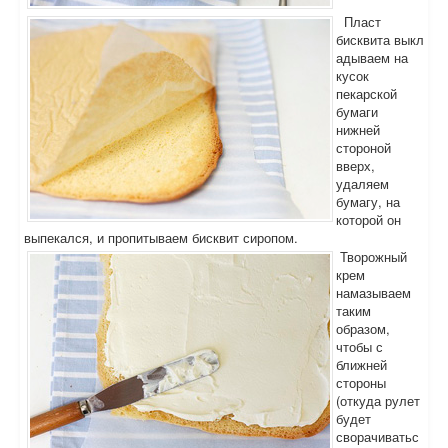
Пласт
бисквита выкл
адываем на
кусок
пекарской
бумаги
нижней
стороной
вверх,
удаляем
бумагу, на
которой он
выпекался, и пропитываем бисквит сиропом.
Творожный
крем
намазываем
таким
образом,
чтобы с
ближней
стороны
(откуда рулет
будет
сворачиватьс