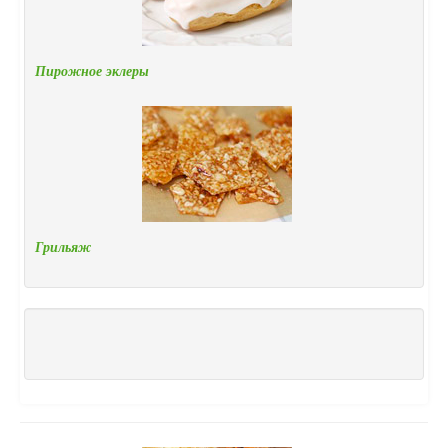
Пирожное эклеры
Грильяж