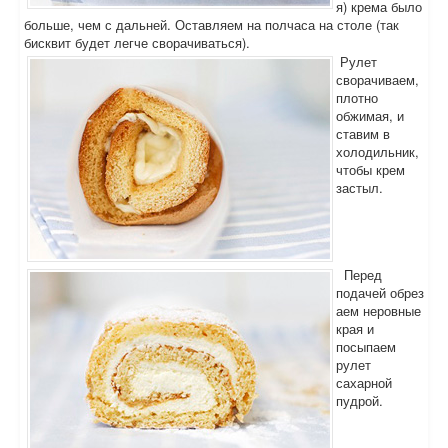
я) крема было
больше, чем с дальней. Оставляем на полчаса на столе (так
бисквит будет легче сворачиваться).
Рулет
сворачиваем,
плотно
обжимая, и
ставим в
холодильник,
чтобы крем
застыл.
Перед
подачей обрез
аем неровные
края и
посыпаем
рулет
сахарной
пудрой.