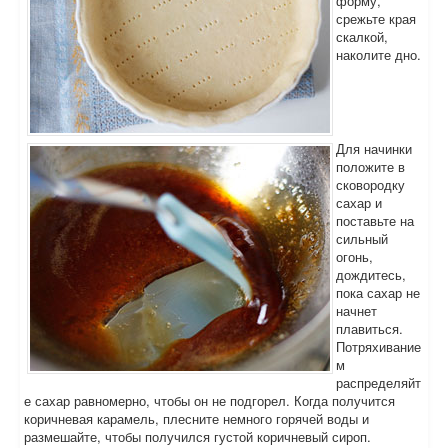
форму,
срежьте края
скалкой,
наколите дно.
Для начинки
положите в
сковородку
сахар и
поставьте на
сильный
огонь,
дождитесь,
пока сахар не
начнет
плавиться.
Потряхивание
м
распределяйт
е сахар равномерно, чтобы он не подгорел. Когда получится
коричневая карамель, плесните немного горячей воды и
размешайте, чтобы получился густой коричневый сироп.