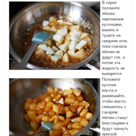
В сироп
положите
яблоки,
нарезанные
кусочками,
ваниль и
тушите на
среднем огне,
пока сначала
яблоки не
дадут сок, а
потом эта
жидкость не
выпарится.
Положите
кусочек
масла и
размешайте,
чтобы масло
смешалось с
сахаром,
яблоки станут
блестящими и
будут пахнуть
ириской.