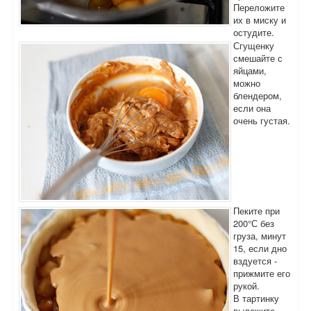
Переложите
их в миску и
остудите.
Сгущенку
смешайте с
яйцами,
можно
блендером,
если она
очень густая.
Пеките при
200°С без
груза, минут
15, если дно
вздуется -
прижмите его
рукой.
В тартинку
выложите