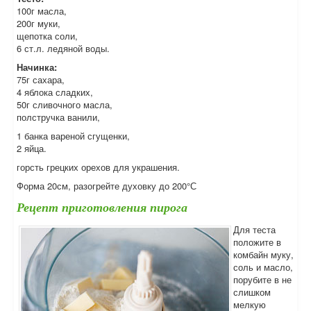
100г масла,
200г муки,
щепотка соли,
6 ст.л. ледяной воды.
Начинка:
75г сахара,
4 яблока сладких,
50г сливочного масла,
полстручка ванили,
1 банка вареной сгущенки,
2 яйца.
горсть грецких орехов для украшения.
Форма 20см, разогрейте духовку до 200°С
Рецепт приготовления пирога
Для теста
положите в
комбайн муку,
соль и масло,
порубите в не
слишком
мелкую