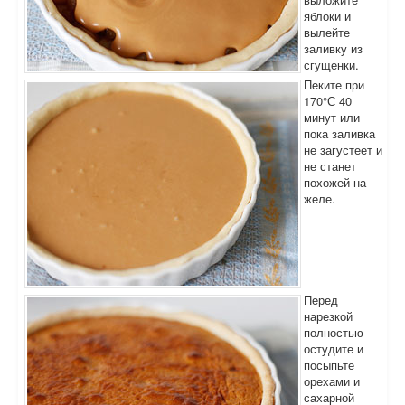
яблоки и
вылейте
заливку из
сгущенки.
Пеките при
170°С 40
минут или
пока заливка
не загустеет и
не станет
похожей на
желе.
Перед
нарезкой
полностью
остудите и
посыпьте
орехами и
сахарной