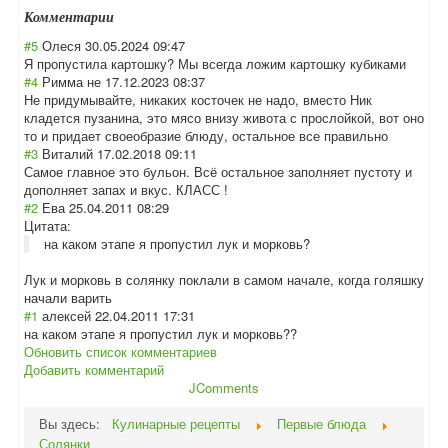
Комментарии
#5
Олеся
30.05.2024 09:47
Я пропустила картошку? Мы всегда ложим картошку кубиками
#4
Римма не
17.12.2023 08:37
Не придумывайте, никаких косточек не надо, вместо Ник
кладется пузанина, это мясо внизу живота с прослойкой, вот оно
то и придает своеобразие блюду, остальное все правильно
#3
Виталий
17.02.2018 09:11
Самое главное это бульон. Всё остальное заполняет пустоту и
дополняет запах и вкус. КЛАСС !
#2
Ева
25.04.2011 08:29
Цитата:
на каком этапе я пропустил лук и морковь?
Лук и морковь в солянку поклали в самом начале, когда голяшку
начали варить
#1
алексей
22.04.2011 17:31
на каком этапе я пропустил лук и морковь??
Обновить список комментариев
Добавить комментарий
JComments
Вы здесь:
Кулинарные рецепты
Первые блюда
Солянки