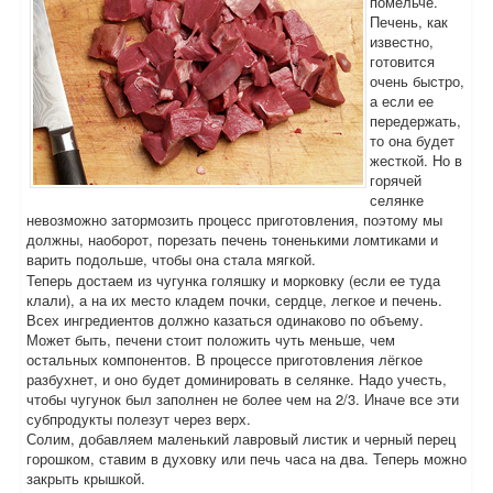
помельче.
Печень, как
известно,
готовится
очень быстро,
а если ее
передержать,
то она будет
жесткой. Но в
горячей
селянке
невозможно затормозить процесс приготовления, поэтому мы
должны, наоборот, порезать печень тоненькими ломтиками и
варить подольше, чтобы она стала мягкой.
Теперь достаем из чугунка голяшку и морковку (если ее туда
клали), а на их место кладем почки, сердце, легкое и печень.
Всех ингредиентов должно казаться одинаково по объему.
Может быть, печени стоит положить чуть меньше, чем
остальных компонентов. В процессе приготовления лёгкое
разбухнет, и оно будет доминировать в селянке. Надо учесть,
чтобы чугунок был заполнен не более чем на 2/3. Иначе все эти
субпродукты полезут через верх.
Солим, добавляем маленький лавровый листик и черный перец
горошком, ставим в духовку или печь часа на два. Теперь можно
закрыть крышкой.