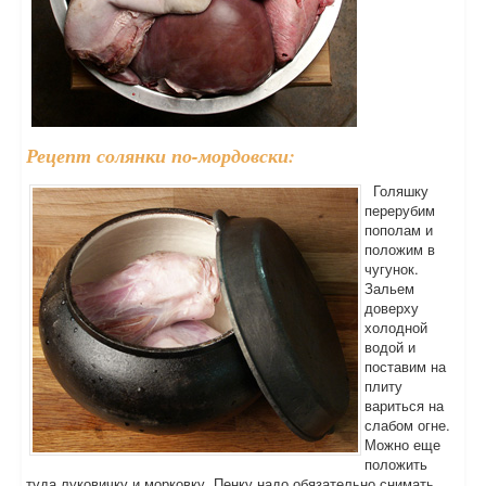
Рецепт солянки по-мордовски:
Голяшку
перерубим
пополам и
положим в
чугунок.
Зальем
доверху
холодной
водой и
поставим на
плиту
вариться на
слабом огне.
Можно еще
положить
туда луковичку и морковку. Пенку надо обязательно снимать,