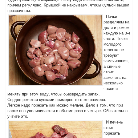
причем регулярно. Крышкой не накрываем, чтобы бульон вышел
прозрачным.
Почки
разделяем на
доли и режем
каждую на 3-4
части. Почки
молодого
теленка не
требуют
замачивания,
а свиные
стоит
замочить на
несколько
часов и
менять при этом воду, чтобы обезвредить запах.
Сердце режется кусками примерно того же размера.
Лёгкое надо порезать как можно мельче. Дело в том, что при
варке оно увеличивается в объеме раза в четыре. Обязательно
учтите это.
И печень
стоит
порезать