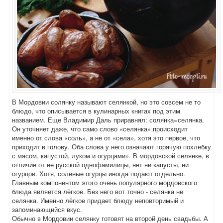
В Мордовии солянку называют селянкой, но это совсем не то
блюдо, что описывается в кулинарных книгах под этим
названием. Еще Владимир Даль приравнял: солянка=селянка.
Он уточняет даже, что само слово «селянка» происходит
именно от слова «соль», а не от «села», хотя это первое, что
приходит в голову. Оба слова у него означают горячую похлебку
с мясом, капустой, луком и огурцами». В мордовской селянке, в
отличие от ее русской однофамилицы, нет ни капусты, ни
огурцов. Хотя, соленые огурцы иногда подают отдельно.
Главным компонентом этого очень популярного мордовского
блюда является лёгкое. Без него вот точно - селянка не
селянка. Именно лёгкое придает блюду неповторимый и
запоминающийся вкус.
Обычно в Мордовии селянку готовят на второй день свадьбы. А