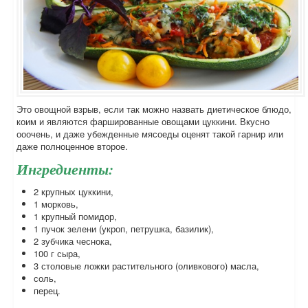
Это овощной взрыв, если так можно назвать диетическое блюдо,
коим и являются фаршированные овощами цуккини. Вкусно
ооочень, и даже убежденные мясоеды оценят такой гарнир или
даже полноценное второе.
Ингредиенты:
2 крупных цуккини,
1 морковь,
1 крупный помидор,
1 пучок зелени (укроп, петрушка, базилик),
2 зубчика чеснока,
100 г сыра,
3 столовые ложки растительного (оливкового) масла,
соль,
перец.