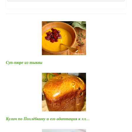
Суп-пюре из тыквы
Кулич по Похлёбкину и его адаптация к хл…