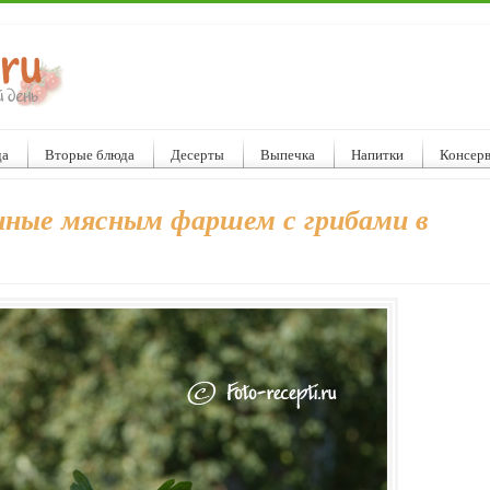
да
Вторые блюда
Десерты
Выпечка
Напитки
Консер
ные мясным фаршем с грибами в