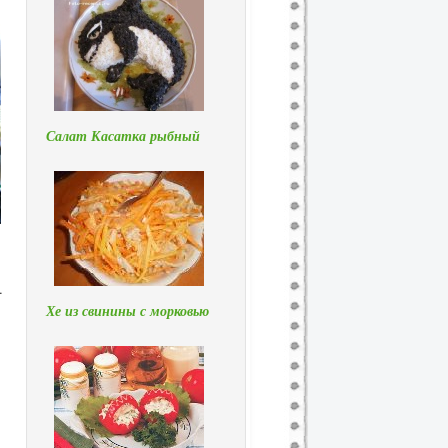
Салат Касатка рыбный
.
Хе из свинины с морковью