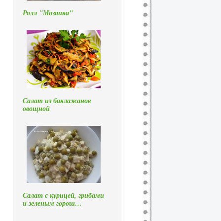
Ролл "Мозаика"
Салат из баклажанов
овощной
Салат с курицей, грибами
и зеленым горош…