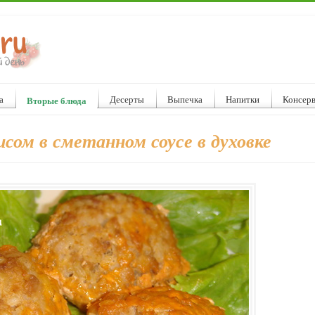
а
Десерты
Выпечка
Напитки
Консер
Вторые блюда
сом в сметанном соусе в духовке