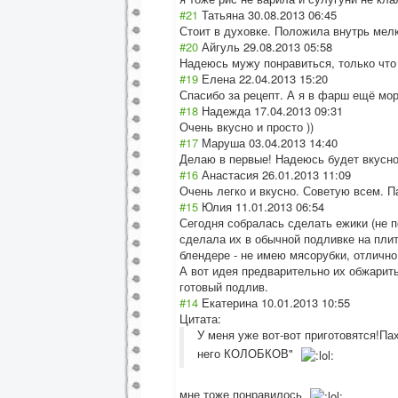
#21
Татьяна
30.08.2013 06:45
Стоит в духовке. Положила внутрь мел
#20
Айгуль
29.08.2013 05:58
Надеюсь мужу понравиться, только что 
#19
Елена
22.04.2013 15:20
Спасибо за рецепт. А я в фарш ещё мор
#18
Надежда
17.04.2013 09:31
Очень вкусно и просто ))
#17
Маруша
03.04.2013 14:40
Делаю в первые! Надеюсь будет вкусно!
#16
Анастасия
26.01.2013 11:09
Очень легко и вкусно. Советую всем. П
#15
Юлия
11.01.2013 06:54
Сегодня собралась сделать ежики (не п
сделала их в обычной подливке на пли
блендере - не имею мясорубки, отлично,
А вот идея предварительно их обжарить
готовый подлив.
#14
Екатерина
10.01.2013 10:55
Цитата:
У меня уже вот-вот приготовятся!П
него КОЛОБКОВ"
мне тоже понравилось