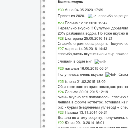
Комментарии
#30
Анна
04.05.2020 17:39
Привет из 2020.
спасибо за рецеп
#29
Полина
12.12.2016 19:47
Нереально вкусно!!! Сулугуни добавлял
20% разбавила водой. Но тоже вкусно 
#28
Екатерина
25.09.2016 18:21
Спасибо огромное за рецепт. Получилось
#27
марина
14.06.2016 14:43
спасибо,очень вкусненько,и сыр ложила
слопали в один миг
#26
наталья
16.06.2015 06:54
Получилось очень вкусно
Спаси
#25
Елена
21.02.2015 18:09
Ой,я тоже завтра приготовлю,как раз го
#24
Сальма
30.01.2015 12:19
очень вкусно все получилось. спасибо з
лепила в форме котлеток. готовила из г
рис - бурый (медленный углевод) + спе
#23
Наташа
13.11.2014 09:31
Делала по этому рецепту, получились о
#22
Юлия
29.10.2014 16:01
я тоже рис не варила и сулугуни не кла