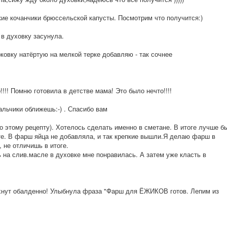
кие кочанчики брюссельской капусты. Посмотрим что получится:)
в духовку засунула.
ковку натёртую на мелкой терке добавляю - так сочнее
!!! Помню готовила в детстве мама! Это было нечто!!!!
альчики оближешь:-) . Спасибо вам
о этому рецепту). Хотелось сделать именно в сметане. В итоге лучше б
те. В фарш яйца не добавляла, и так крепкие вышли.Я делаю фарш в
 не отличишь в итоге.
 на слив.масле в духовке мне понравилась. А затем уже класть в
ахнут обалденно! Улыбнула фраза "Фарш для ЁЖИКОВ готов. Лепим из