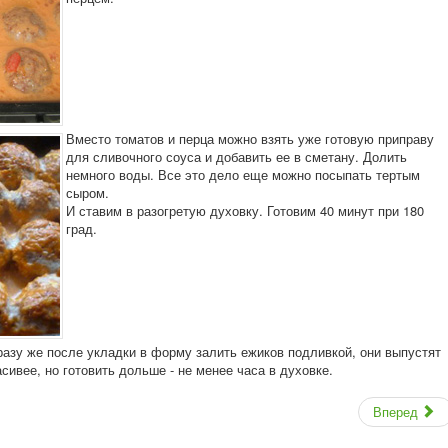
Вместо томатов и перца можно взять уже готовую приправу
для сливочного соуса и добавить ее в сметану. Долить
немного воды. Все это дело еще можно посыпать тертым
сыром.
И ставим в разогретую духовку. Готовим 40 минут при 180
град.
разу же после укладки в форму залить ежиков подливкой, они выпустят
сивее, но готовить дольше - не менее часа в духовке.
Вперед