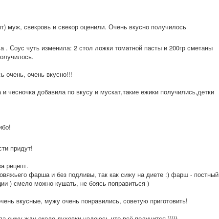
т) муж, свекровь и свекор оценили. Очень вкусно получилось
а . Соус чуть изменила: 2 стол ложки томатной пасты и 200гр сметаны
получилось.
 очень, очень вкусно!!!
 и чесночка добавила по вкусу и мускат,такие ежики получились,детк
и
бо!
сти придут!
а рецепт.
овяжьего фарша и без подливы, так как сижу на диете :) фарш - постный
ции ) смело можно кушать, не боясь поправиться )
чень вкусные, мужу очень понравились, советую приготовить!
ла,сижу жду около духовки,надеюсь что всё получится )))))