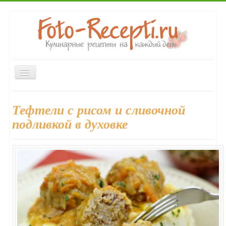
Включить/
выключить
навигацию
Главная
Закуски
Первые блюда
Вторые блюда
Тефтели с рисом и сливочной
Десерты
Выпечка
Напитки
Консервирование
подливкой в духовке
Форум