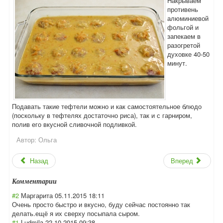
Накрываем
противень
алюминиевой
фольгой и
запекаем в
разогретой
духовке 40-50
минут.
Подавать такие тефтели можно и как самостоятельное блюдо
(поскольку в тефтелях достаточно риса), так и с гарниром,
полив его вкусной сливочной подливкой.
Автор:
Ольга
Назад
Вперед
Комментарии
#2
Маргарита
05.11.2015 18:11
Очень просто быстро и вкусно, буду сейчас постоянно так
делать.ещё я их сверху посыпала сыром.
#1
Ludmila
22.10.2015 09:38