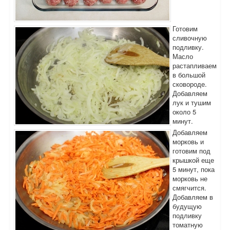
Готовим
сливочную
подливку.
Масло
растапливаем
в большой
сковороде.
Добавляем
лук и тушим
около 5
минут.
Добавляем
морковь и
готовим под
крышкой еще
5 минут, пока
морковь не
смягчится.
Добавляем в
будущую
подливку
томатную