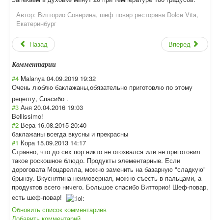
Автор:
Витторио Соверина, шеф повар ресторана Dolce Vita,
Екатеринбург
Назад
Вперед
Комментарии
#4
Malanya
04.09.2019 19:32
Очень люблю баклажаны,обяза
тельно приготовлю по этому
рецепту, Спасибо .
#3
Аня
20.04.2016 19:03
Bellissimo!
#2
Вера
16.08.2015 20:40
баклажаны всегда вкусны и прекрасны
#1
Кора
15.09.2013 14:17
Странно, что до сих пор никто не отозвался или не приготовил
такое роскошное блюдо. Продукты элементарные. Если
дороговата Моцарелла, можно заменить на базарную "сладкую"
брынзу. Вкуснятина неимоверная, можно съесть в пальцами, а
продуктов всего ничего. Большое спасибо Витторио! Шеф-повар,
есть шеф-повар!
Обновить список комментариев
Добавить комментарий