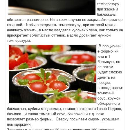
температуру
при жарке и
баклажаны
обжарятся равномерно. Ни в коем случае не закрывайте фритюр
крышкой. Чтобы определить температуру, при которой можно
начинать жарить, в масло кладется кусочек хлеба, как только он
приобретает золотистый оттенок, масло достигает нужной
температуры.
В порционны
е формочки
или в 1
большую, но
ее потом
будет сложно
делить на
порции,
выкладываем:
томатный
соус, кружок
обжаренного
баклажана, кубики моцареллы, немного натертого Грано-Подано,
базилик…и снова томатный соус, баклажан и т.д. пока
позволяет размер формы. Сверху посыпаем сыром, украшаем
помидорками.
Запекаем в духовке минут 20 при температуре 180 градусов.