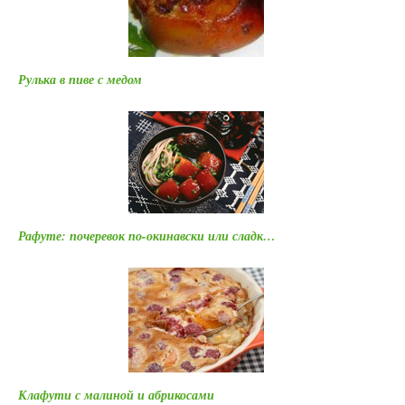
Рулька в пиве с медом
Рафуте: почеревок по-окинавски или сладк…
Клафути с малиной и абрикосами