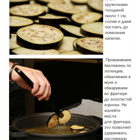
кружочками
толщиной
около 1 см,
солим и даем
постоять до
появления
капелек.
Промакиваем
баклажаны по
лотенцем,
обваливаем в
муке и
обжариваем
во фритюре
до золотистой
корочки. Не
жалейте
масла
для фритюра,
это позволяет
удерживать
постоянную