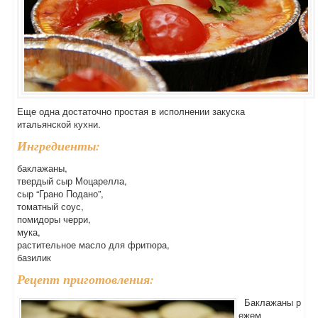
Еще одна достаточно простая в исполнении закуска
итальянской кухни.
Ингредиенты:
баклажаны,
твердый сыр Моцарелла,
сыр “Грано Подано”,
томатный соус,
помидоры черри,
мука,
растительное масло для фритюра,
базилик
Рецепт приготовления:
Баклажаны р
ежем