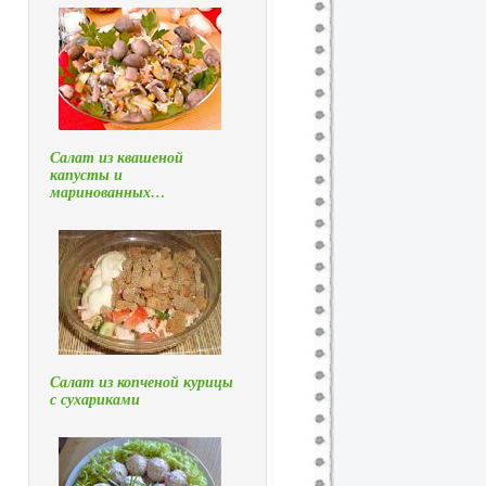
Салат из квашеной
капусты и
маринованных…
Салат из копченой курицы
с сухариками