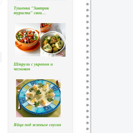
Тушенка "Завтрак
туриста" свои…
Штрули с укропом и
чесноком
Яйца под зеленым соусом