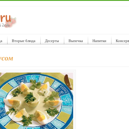
да
Вторые блюда
Десерты
Выпечка
Напитки
Консер
усом