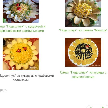
лат "Подсолнух" с кукурузой и
"Подсолнух" из салата "Мимоза"
аринованными шампиньонами
Салат "Подсолнух" из курицы с
Подсолнух" из кукурузы с крабовыми
шампиньонами
палочками
ti.ru