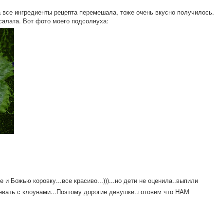
а все ингредиенты рецепта перемешала, тоже очень вкусно получилось.
салата. Вот фото моего подсолнуха:
 и Божью коровку...все красиво...)))..
.но дети не оценила..выпили
цевать с клоунами...Поэт
ому дорогие девушки..готови
м что НАМ