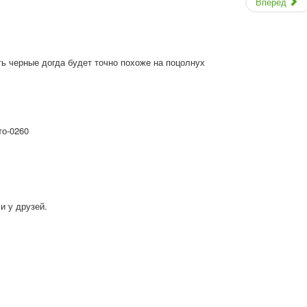
Вперед
ь черные догда будет точно похоже на поцолнух
то-0260
и у друзей.