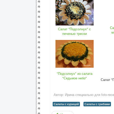
Са
Салат "Подсолнух" с
м
печенью трески
"Подсолнух" из салата
"Седьмое небо"
Салат "
Автор:
Ирина специально для foto-recep
Салаты с курицей
Салаты с грибами