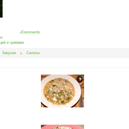
JComments
ки
цей и грибами
Закуски
Салаты