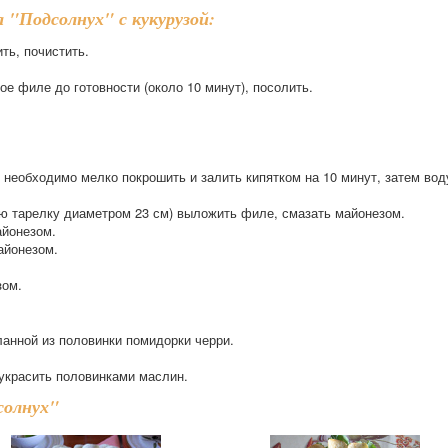
 "Подсолнух" с кукурузой:
ть, почистить.
е филе до готовности (около 10 минут), посолить.
 необходимо мелко покрошить и залить кипятком на 10 минут, затем вод
ую тарелку диаметром 23 см) выложить филе, смазать майонезом.
айонезом.
айонезом.
зом.
ланной из половинки помидорки черри.
 украсить половинками маслин.
солнух"