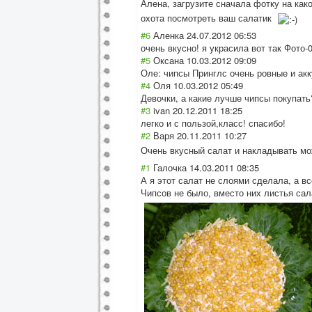
Алена, загрузите сначала фотку на ка
охота посмотреть ваш салатик
#6
Аленка
24.07.2012 06:53
очень вкусно! я украсила вот так Фото-
#5
Оксана
10.03.2012 09:09
Оле: чипсы Принглс очень ровные и акк
#4
Оля
10.03.2012 05:49
Девочки, а какие лучше чипсы покупать
#3
ivan
20.12.2011 18:25
легко и с пользой,класс! спасибо!
#2
Варя
20.11.2011 10:27
Очень вкусный салат и накладывать м
#1
Галочка
14.03.2011 08:35
А я этот салат не слоями сделала, а в
Чипсов не было, вместо них листья сал