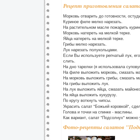
Рецепт приготовления салата
Морковь отварить до готовности, остуди
Куриное филе мелко нарезать.
На растительном масле пожарить курино
Морковь натереть на мелкой терке.
Яйца натереть на мелкой терке.
Грибы мелко нарезать.
Лук нарезать полукольцами.
Если Вы используете репчатый лук, его
слить.
На дно тарелки (я использовала супов
На филе выложить морковь, смазать м
На морковь выложить грибы, смазать м
На грибы выложить лук.
На лук выложить яйца, смазать майоне
На яйца выложить кукурузу.
По кругу воткнуть чипсы.
Украсить салат "Божьей коровкой", сде
Голова и точки на спинке - маслины.
Как вариант, салат "Подсолнух" можно
Фото-рецепты салатов "Под