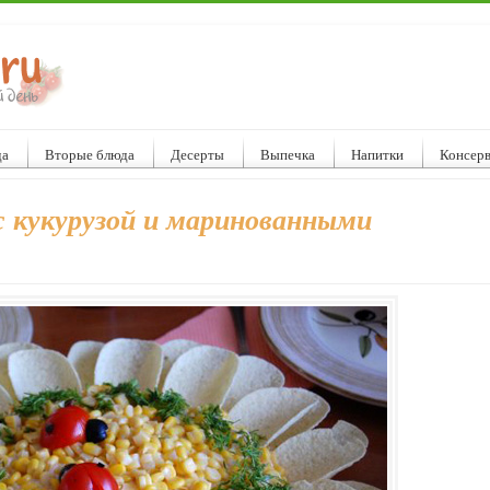
да
Вторые блюда
Десерты
Выпечка
Напитки
Консер
с кукурузой и маринованными