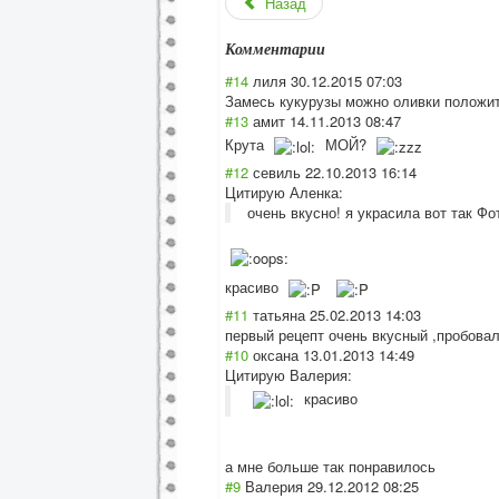
Назад
Комментарии
#14
лиля
30.12.2015 07:03
Замесь кукурузы можно оливки положит
#13
амит
14.11.2013 08:47
Крута
МОЙ?
#12
севиль
22.10.2013 16:14
Цитирую Аленка:
очень вкусно! я украсила вот так Фо
красиво
#11
татьяна
25.02.2013 14:03
первый рецепт очень вкусный ,пробовал
#10
оксана
13.01.2013 14:49
Цитирую Валерия:
красиво
а мне больше так понравилось
#9
Валерия
29.12.2012 08:25