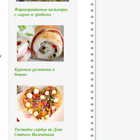
Фаршированные кальмары
с сыром и грибами
у
Куриные рулетики в
беконе
Тостадос-сердце ко Дню
Святого Валентина