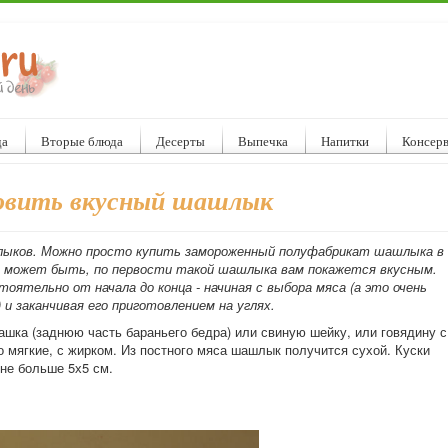
да
Вторые блюда
Десерты
Выпечка
Напитки
Консер
овить вкусный шашлык
шлыков. Можно просто купить замороженный полуфабрикат шашлыка в
и, может быть, по первости такой шашлыка вам покажется вкусным.
ятельно от начала до конца - начиная с выбора мяса (а это очень
и заканчивая его приготовлением на углях.
шка (заднюю часть бараньего бедра) или свиную шейку, или говядину с
о мягкие, с жирком. Из постного мяса шашлык получится сухой. Куски
не больше 5х5 см.