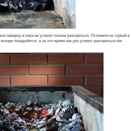
ли наверху и пока не успели толком разгореться. Отложите их горкой в
вскоре понадобятся, а за это время как раз успеют разгореться как