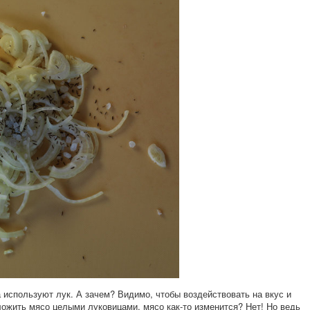
используют лук. А зачем? Видимо, чтобы воздействовать на вкус и
ложить мясо целыми луковицами, мясо как-то изменится? Нет! Но ведь