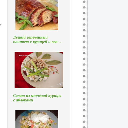
и
Легкий запеченный
паштет с курицей и ово…
Салат из копченой курицы
с яблоками