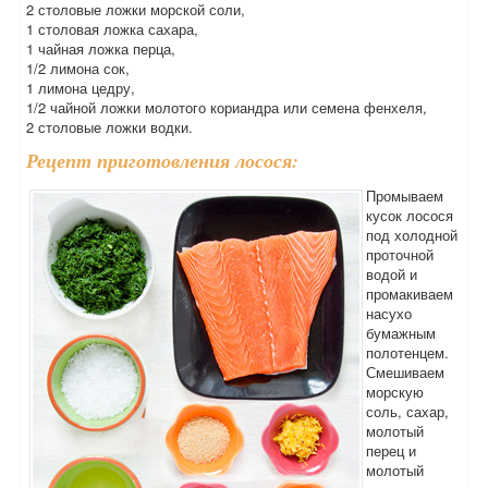
2 столовые ложки морской соли,
1 столовая ложка сахара,
1 чайная ложка перца,
1/2 лимона сок,
1 лимона цедру,
1/2 чайной ложки молотого кориандра или семена фенхеля,
2 столовые ложки водки.
Рецепт приготовления лосося:
Промываем
кусок лосося
под холодной
проточной
водой и
промакиваем
насухо
бумажным
полотенцем.
Смешиваем
морскую
соль, сахар,
молотый
перец и
молотый