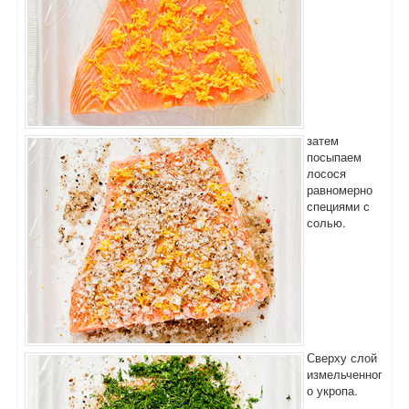
затем
посыпаем
лосося
равномерно
специями с
солью.
Сверху слой
измельченног
о укропа.