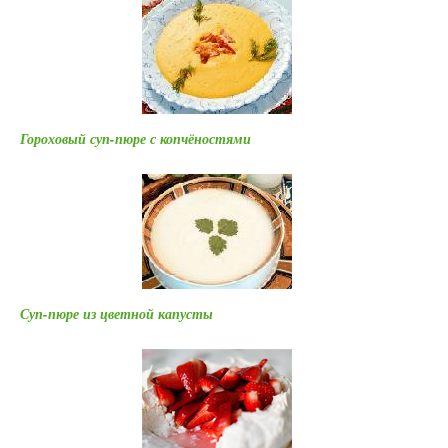
Гороховый суп-пюре с копчёностями
Суп-пюре из цветной капусты