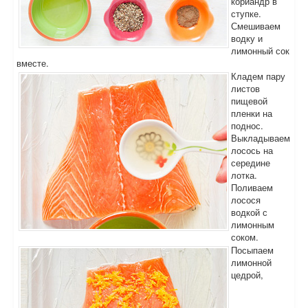
кориандр в
ступке.
Смешиваем
водку и
лимонный сок
вместе.
Кладем пару
листов
пищевой
пленки на
поднос.
Выкладываем
лосось на
середине
лотка.
Поливаем
лосося
водкой с
лимонным
соком.
Посыпаем
лимонной
цедрой,