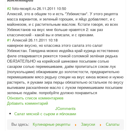
Комментарии
#2
foto-recepti.ru
26.11.2011 10:50
Алексей, это в общем то и есть "Узбекистан". У этого рецепта
масса вариантов, и зеленый горошек, и яйцо добавляют, и с
майонезом, и с растительным маслом. Кстати говоря, из всех
Узбекистанов на вкус мне больше нравятся 2: как раз
классический - какой вы и описали, и с орехами.
#1
Алексей
26.11.2011 10:18
наверное вкусно, но классика этого салата это салат
Узбекистан. Говядина можно индейка край курица естественно
филе отваривается режется тонкой соломкой зелёная редька
ОБЯЗАТЕЛЬНО на корейской шинковке посыпаем солью
сахаром солью перемешиваем, даём пропитаться соком лук
(полукольцами) обжариваем до золотистости, предварительно
перемешиваем мясо редьку специи на вкус кинза можно и нужно
растереть, я руками зира перцы обязательно остальное по вкусу
выливаем раскалённое масло с луком перемешиваем посыпаем
зеленью подаём. попробуйте должно понравиться
Обновить список комментариев
Добавить комментарий
JComments
Салат мясной с сыром и яблоками
Вы здесь:
Кулинарные рецепты
Закуски
Салаты