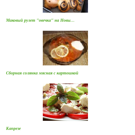
Маковый рулет "овечка" на Новы…
Сборная солянка мясная с картошкой
Капрезе