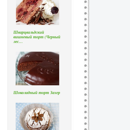
Шварцвальдский
вишневый торт (Черный
лес…
Шоколадный торт Захер