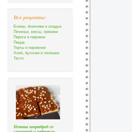
Все рецепты:
Блины, блинчики и оладьи
Печенье, кексы, пряники
Пироги и пирожки
Пицца
Торты и пирожное
Хлеб, булочки и лепешки
Тесто
Печенье шортбред со
сгущенкой и кедровым…