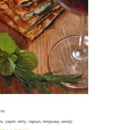
ста
ь: укроп, мяту, тархун, петрушку, кинзу)