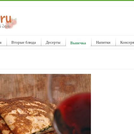
а
Вторые блюда
Десерты
Напитки
Консер
Выпечка