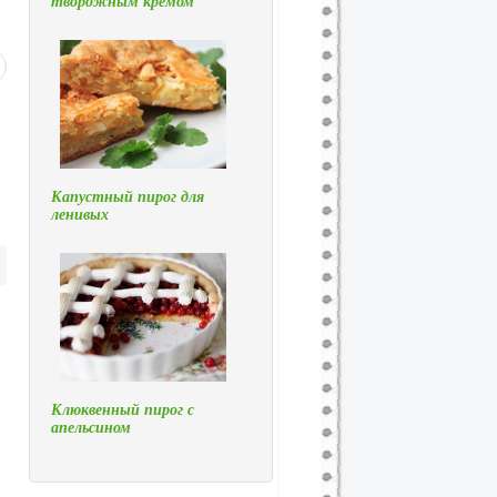
творожным кремом
Капустный пирог для
ленивых
Клюквенный пирог с
апельсином