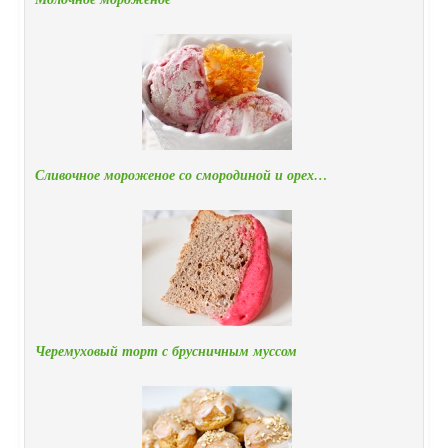
Сливочное мороженое со смородиной и орех…
Черемуховый торт с брусничным муссом