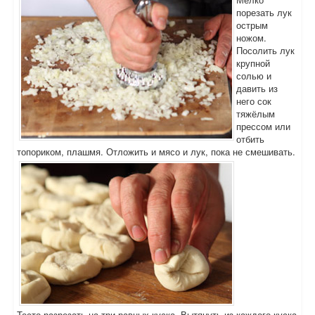
порезать лук
острым
ножом.
Посолить лук
крупной
солью и
давить из
него сок
тяжёлым
прессом или
отбить
топориком, плашмя. Отложить и мясо и лук, пока не смешивать.
Тесто разрезать на три равных куска. Вытянуть из каждого куска