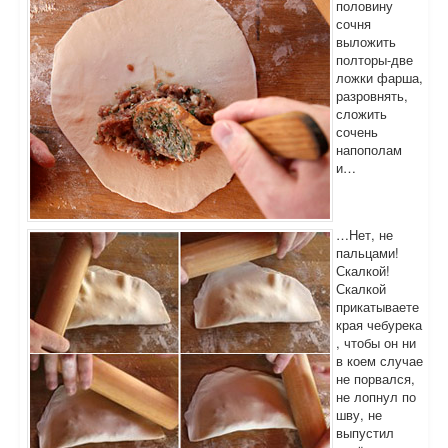
половину
сочня
выложить
полторы-две
ложки фарша,
разровнять,
сложить
сочень
напополам
и…
…Нет, не
пальцами!
Скалкой!
Скалкой
прикатываете
края чебурека
, чтобы он ни
в коем случае
не порвался,
не лопнул по
шву, не
выпустил