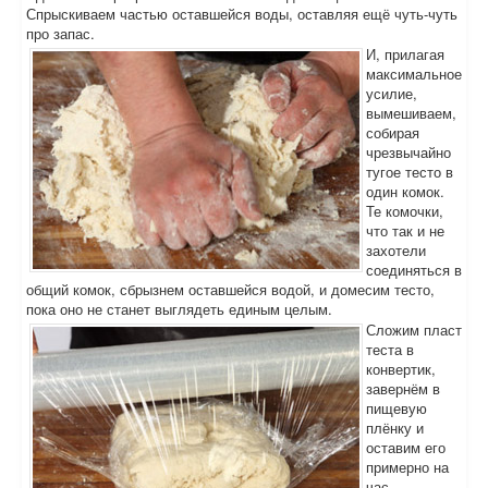
Спрыскиваем частью оставшейся воды, оставляя ещё чуть-чуть
про запас.
И, прилагая
максимальное
усилие,
вымешиваем,
собирая
чрезвычайно
тугое тесто в
один комок.
Те комочки,
что так и не
захотели
соединяться в
общий комок, сбрызнем оставшейся водой, и домесим тесто,
пока оно не станет выглядеть единым целым.
Сложим пласт
теста в
конвертик,
завернём в
пищевую
плёнку и
оставим его
примерно на
час –