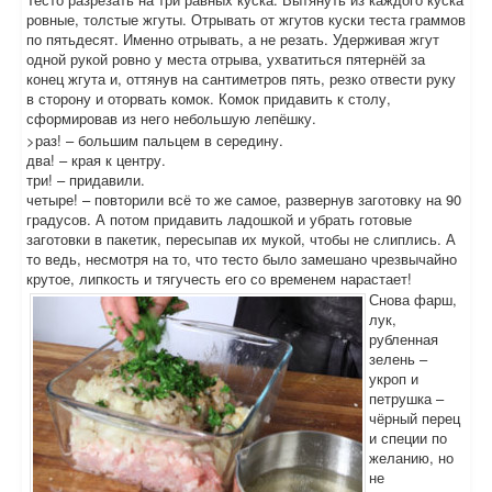
ровные, толстые жгуты. Отрывать от жгутов куски теста граммов
по пятьдесят. Именно отрывать, а не резать. Удерживая жгут
одной рукой ровно у места отрыва, ухватиться пятернёй за
конец жгута и, оттянув на сантиметров пять, резко отвести руку
в сторону и оторвать комок. Комок придавить к столу,
сформировав из него небольшую лепёшку.
>раз! – большим пальцем в середину.
два! – края к центру.
три! – придавили.
четыре! – повторили всё то же самое, развернув заготовку на 90
градусов. А потом придавить ладошкой и убрать готовые
заготовки в пакетик, пересыпав их мукой, чтобы не слиплись. А
то ведь, несмотря на то, что тесто было замешано чрезвычайно
крутое, липкость и тягучесть его со временем нарастает!
Снова фарш,
лук,
рубленная
зелень –
укроп и
петрушка –
чёрный перец
и специи по
желанию, но
не