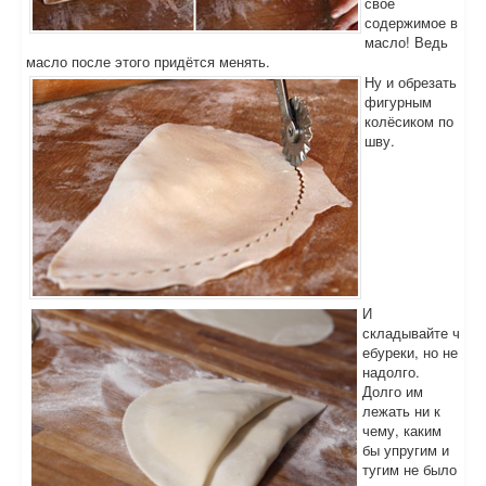
своё
содержимое в
масло! Ведь
масло после этого придётся менять.
Ну и обрезать
фигурным
колёсиком по
шву.
И
складывайте ч
ебуреки, но не
надолго.
Долго им
лежать ни к
чему, каким
бы упругим и
тугим не было