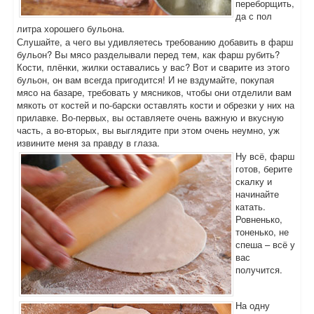
переборщить,
да с пол
литра хорошего бульона.
Слушайте, а чего вы удивляетесь требованию добавить в фарш
бульон? Вы мясо разделывали перед тем, как фарш рубить?
Кости, плёнки, жилки оставались у вас? Вот и сварите из этого
бульон, он вам всегда пригодится! И не вздумайте, покупая
мясо на базаре, требовать у мясников, чтобы они отделили вам
мякоть от костей и по-барски оставлять кости и обрезки у них на
прилавке. Во-первых, вы оставляете очень важную и вкусную
часть, а во-вторых, вы выглядите при этом очень неумно, уж
извините меня за правду в глаза.
Ну всё, фарш
готов, берите
скалку и
начинайте
катать.
Ровненько,
тоненько, не
спеша – всё у
вас
получится.
На одну