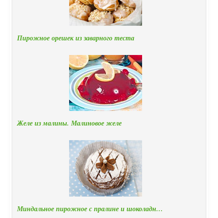
Пирожное орешек из заварного теста
Желе из малины. Малиновое желе
Миндальное пирожное с пралине и шоколадн…