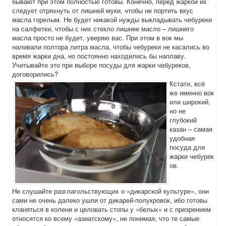
бывают при этом полностью готовы. Конечно, перед жаркой их
следует отряхнуть от лишней муки, чтобы не портить вкус
масла горелым. Не будет никакой нужды выкладывать чебуреки
на салфетки, чтобы с них стекло лишнее масло – лишнего
масла просто не будет, уверяю вас. При этом в вок мы
наливали полтора литра масла, чтобы чебуреки не касались во
время жарки дна, но постоянно находились бы наплаву.
Учитывайте это при выборе посуды для жарки чебуреков,
договорились?
Кстати, всё
же именно вок
или широкий,
но не
глубокий
казан – самая
удобная
посуда для
жарки чебурек
ов.
Не слушайте разглагольствующих о «дикарской культуре», они
сами не очень далеко ушли от дикарей-полукровок, ибо готовы
кланяться в колени и целовать стопы у «белых» и с презрением
относятся ко всему «азиатскому», не понимая, что те самые