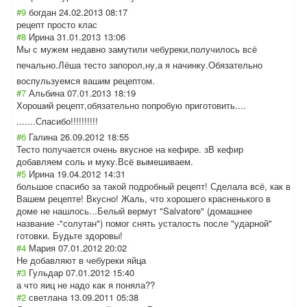
#9
богдан
24.02.2013 08:17
рецепт просто клас
#8
Ирина
31.01.2013 13:06
Мы с мужем недавно замутили чебуреки,получи
лось всё
печально.Лёша тесто запорол,ну,а я начинку.Обязате
льно
воспульзуемся вашим рецептом.
#7
Альбина
07.01.2013 18:19
Хороший рецепт,обязател
ьно попробую приготовить....
.......Спасибо!
!!!!!!!!!
#6
Галина
26.09.2012 18:55
Тесто получается очень вкусное на кефире. зВ кефир
добавляем соль и муку.Всё вымешиваем.
#5
Ирина
19.04.2012 14:31
большое спасибо за такой подробный рецепт! Сделала всё, как в
Вашем рецепте! Вкусно! Жаль, что хорошего красненького в
доме не нашлось...Белый вермут "Salvatore" (домашнее
название -"солутан") помог снять усталость после "ударной"
готовки. Будьте здоровы!
#4
Мария
07.01.2012 20:02
Не добавляют в чебуреки яйца
#3
Гульдар
07.01.2012 15:40
а что яиц не надо как я поняла??
#2
светлана
13.09.2011 05:38