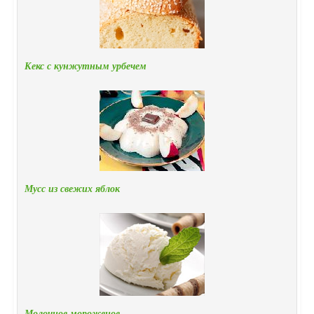
Кекс с кунжутным урбечем
Мусс из свежих яблок
Молочное мороженое