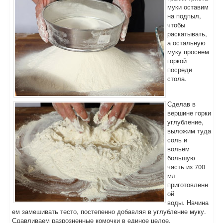
муки оставим
на подпыл,
чтобы
раскатывать,
а остальную
муку просеем
горкой
посреди
стола.
Сделав в
вершине горки
углубление,
выложим туда
соль и
вольём
большую
часть из 700
мл
приготовленн
ой
воды. Начина
ем замешивать тесто, постепенно добавляя в углубление муку.
Сдавливаем разрозненные комочки в единое целое.