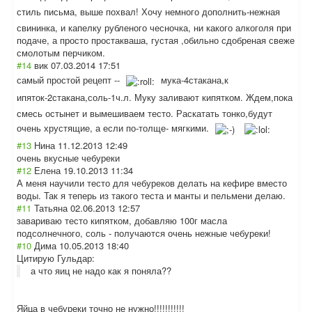
стиль письма, выше похвал! Хочу немного дополнить-нежна
я
свининка, и капелку рубленого чесночка, ни какого алкоголя при
подаче, а просто простакваша, густая ,обильно сдобреная свеже
смолотым перчиком.
#14
вик
07.03.2014 17:51
самый простой рецепт --
мука-4стакана,к
ипяток-2стакана
,соль-1ч.л. Муку заливают кипятком. Ждем,пока
смесь остынет и вымешиваем тесто. Раскатать тонко,будут
очень хрустящие, а если по-толще- мягкими.
#13
Нина
11.12.2013 12:49
очень вкусные чебуреки
#12
Елена
19.10.2013 11:34
А меня научили тесто для чебуреков делать на кефире вместо
воды. Так я теперь из такого теста и манты и пельмени делаю.
#11
Татьяна
02.06.2013 12:57
завариваю тесто кипятком, добавляю 100г масла
подсолнечного, соль - получаются очень нежные чебуреки!
#10
Дима
10.05.2013 18:40
Цитирую Гульдар:
а что яиц не надо как я поняла??
Яйца в чебуреки точно не нужно!!!!!!!!!!
!