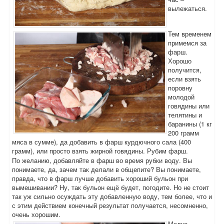
вылежаться.
Тем временем
примемся за
фарш.
Хорошо
получится,
если взять
поровну
молодой
говядины или
телятины и
баранины (1 кг
200 грамм
мяса в сумме), да добавить в фарш курдючного сала (400
грамм), или просто взять жирной говядины. Рубим фарш.
По желанию, добавляйте в фарш во время рубки воду. Вы
понимаете, да, зачем так делали в общепите? Вы понимаете,
правда, что в фарш лучше добавить хороший бульон при
вымешивании? Ну, так бульон ещё будет, погодите. Но не стоит
так уж сильно осуждать эту добавленную воду, тем более, что и
с этим действием конечный результат получается, несомненно,
очень хорошим.
Мелко