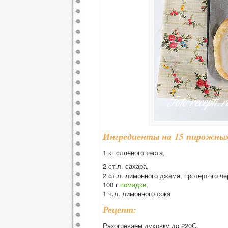
Ингредиенты на 15 пирожны
1 кг слоеного теста,
2 ст.л. сахара,
2 ст.л. лимонного джема, протертого че
100 г
помадки
,
1 ч.л. лимонного сока
Рецепт:
Разогреваем духовку до 220С.