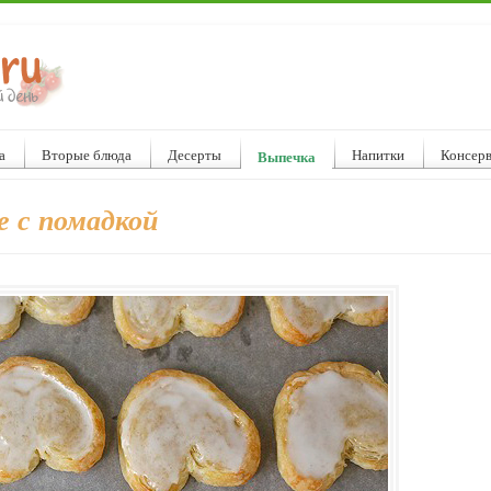
а
Вторые блюда
Десерты
Напитки
Консер
Выпечка
е с помадкой