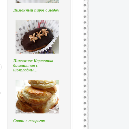
Лимонный пирог с медом
Пирожное Картошка
бисквитная с
шоколадны…
я
Сочни с творогом