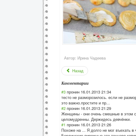
Автор:
Ирина Чадеева
Назад
Комментарии
#3
пронин
16.01.2013 21:34
тесто не разморозилось. если не размо
это важно.простите и пр...
#2
пронин
16.01.2013 21:29
Женщины - они очень смешные в этом с
целомудренны. Держидесь девчёнки.
#1
пронин
16.01.2013 21:26
Похоже на ... Я долго не мог въехать в
Берлинские пирожные это точнавя копия