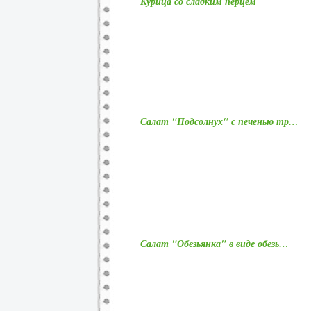
Курица со сладким перцем
Салат "Подсолнух" с печенью тр…
Салат "Обезьянка" в виде обезь…