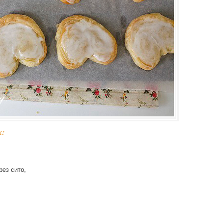
х:
рез сито,