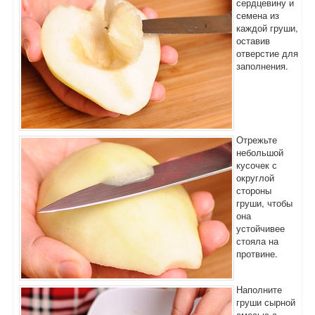
сердцевину и
семена из
каждой груши,
оставив
отверстие для
заполнения.
Отрежьте
небольшой
кусочек с
округлой
стороны
груши, чтобы
она
устойчивее
стояла на
протвине.
Наполните
груши сырной
смесью с