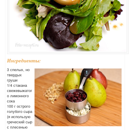
Ингредиенты:
3 спелых, но
твердых
груши
1/4 стакана
свежевыжатог
о лимонного
сока
100 г острого
голубого сыра
(я использую
греческий сыр
с плесенью