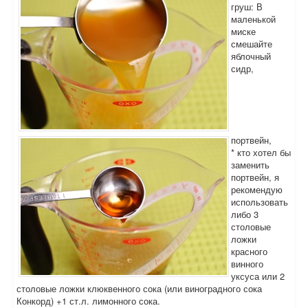
груш: В
маленькой
миске
смешайте
яблочный
сидр,
портвейн,
* кто хотел бы
заменить
портвейн, я
рекомендую
использовать
либо 3
столовые
ложки
красного
винного
уксуса или 2
столовые ложки клюквенного сока (или виноградного сока
Конкорд) +1 ст.л. лимонного сока.