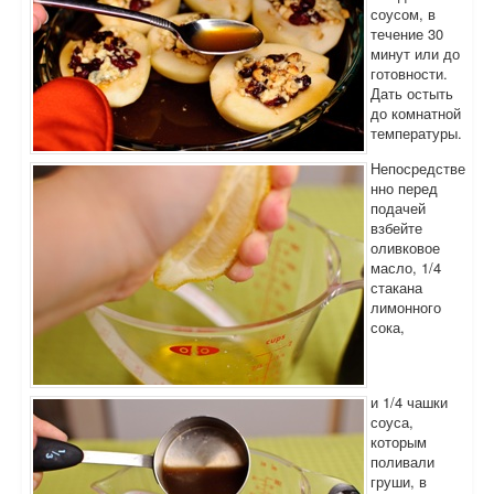
соусом, в
течение 30
минут или до
готовности.
Дать остыть
до комнатной
температуры.
Непосредстве
нно перед
подачей
взбейте
оливковое
масло, 1/4
стакана
лимонного
сока,
и 1/4 чашки
соуса,
которым
поливали
груши, в