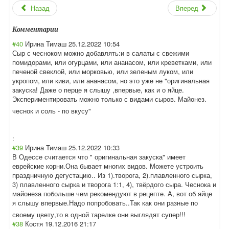
Назад
Вперед
Комментарии
#40
Ирина Тимаш
25.12.2022 10:54
Сыр с чесноком можно добавлять:и в салаты с свежими
помидорами, или огурцами, или ананасом, или креветками, или
печеной свеклой, или морковью, или зеленым луком, или
укропом, или киви, или ананасом, но это уже не "оригинальная
закуска! Даже о перце я слышу ,впервые, как и о яйце.
Экспериментиров
ать можно только с видами сыров. Майонез.
чеснок и соль - по вкусу"
:
#39
Ирина Тимаш
25.12.2022 10:33
В Одессе считается что " оригинальная закуска" имеет
еврейские корни.Она бывает многих видов. Можете устроить
праздничную дегустацию.. Из 1).творога, 2).плавленного сырка,
3) плавленного сырка и творога 1:1, 4), твёрдого сыра. Чеснока и
майонеза побольше чем рекомендуют в рецепте. А, вот об яйце
я слышу впервые.Надо попробовать..Та
к как они разные по
своему цвету,то в одной тарелке они выглядят супер!!!
#38
Костя
19.12.2016 21:17