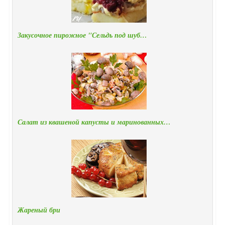
Закусочное пирожное "Сельдь под шуб…
Салат из квашеной капусты и маринованных…
Жареный бри