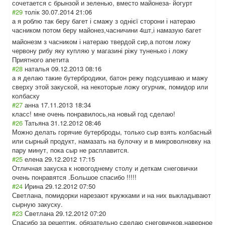
сочетается с брынзой и зеленью, вместо майонеза- йогурт
#29
толік
30.07.2014 21:06
а я роблю так беру багет і смажу з однієї сторони і натераю
часником потом беру майонез,часничи
ни 4шт,і намазую багет
майонезм з часником і натераю твердой сир,а потом ложу
червону рибу яку купляю у магазині ріжу туненько і ложу
Приятного апетита
#28
наталья
09.12.2013 08:16
а я делаю такие бутербродики, батон режу подсушиваю и мажу
сверху этой закуской, на некоторые ложу огурчик, помидор или
колбаску
#27
анна
17.11.2013 18:34
класс! мне очень понравилось,на новый год сделаю!
#26
Татьяна
31.12.2012 08:46
Можно делать горячие бутерброды, только сыр взять колбасный
или сырный продукт, намазать на булочку и в микроволновку на
пару минут, пока сыр не расплавится.
#25
елена
29.12.2012 17:15
Отличная закуска к новогоднему столу и деткам снеговички
очень понравятся .Большое спасибо !!!!!
#24
Ирина
29.12.2012 07:50
Светлана, помидорки нарезают кружками и на них выкладывают
сырную закуску.
#23
Светлана
29.12.2012 07:20
Спасибо за рецептик, обязательно сделаю снеговичков,нав
ерное