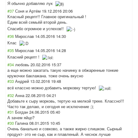
Я обычно добавляю лук
#37
Соня и Артём
19.12.2016 20:06
Класный рецепт!! Главное оригинальный !
Едим всей семьёй второй день.
Спасибо огромное и успехов!!
#36
Мирослав
14.05.2016 14:30
Клас
#35
Мирослав
14.05.2016 14:28
Класний рецепт !
#34
любовь
20.02.2016 15:37
а еще можно закатать такую начинку в обжаренные тонкие
кружочки баклажана. тоже очень вкусно
#33
Андрей
13.02.2016 19:48
всё классно можно добавить морковку тертую!
#32
Анна
22.08.2015 04:21
Добавьте к сыру морковь, тертую на мелкой треке. Классно!!!
Часто так делаю, и сегодня не исключение ;);
#31
Богдан
24.06.2015 05:40
А зачем яйцо?
#30
Галина
08.01.2015 10:45
Очень банально и совково, а также жирно слишком. Сырный
продукт- это не сыр, как и плавленый. А чеснок лучше