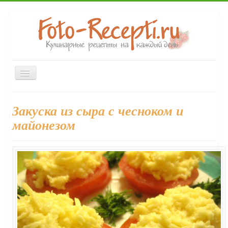
Включить/
выключить
навигацию
Главная
Первые блюда
Вторые блюда
Закуски
Закуска из сыра с чесноком и
Десерты
Выпечка
Напитки
Консервирование
майонезом
Форум