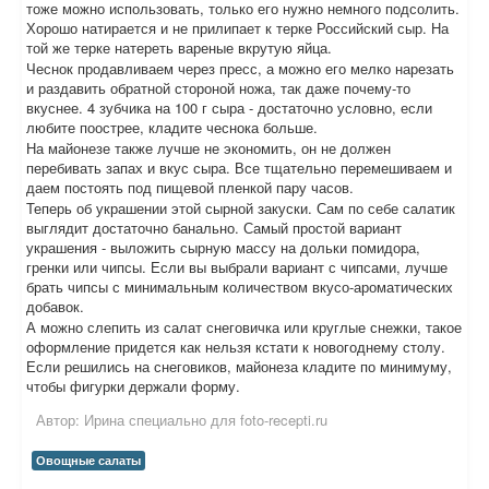
тоже можно использовать, только его нужно немного подсолить.
Хорошо натирается и не прилипает к терке Российский сыр. На
той же терке натереть вареные вкрутую яйца.
Чеснок продавливаем через пресс, а можно его мелко нарезать
и раздавить обратной стороной ножа, так даже почему-то
вкуснее. 4 зубчика на 100 г сыра - достаточно условно, если
любите поострее, кладите чеснока больше.
На майонезе также лучше не экономить, он не должен
перебивать запах и вкус сыра. Все тщательно перемешиваем и
даем постоять под пищевой пленкой пару часов.
Теперь об украшении этой сырной закуски. Сам по себе салатик
выглядит достаточно банально. Самый простой вариант
украшения - выложить сырную массу на дольки помидора,
гренки или чипсы. Если вы выбрали вариант с чипсами, лучше
брать чипсы с минимальным количеством вкусо-ароматических
добавок.
А можно слепить из салат снеговичка или круглые снежки, такое
оформление придется как нельзя кстати к новогоднему столу.
Если решились на снеговиков, майонеза кладите по минимуму,
чтобы фигурки держали форму.
Автор:
Ирина специально для foto-recepti.ru
Овощные салаты