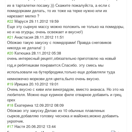
их в тарталетки посажу.))) Скажите пожалуйста, а если с
помидорками делать, то их тоже на терке нужно или их
нарезают мелко ?
#22
Маруся
29.11.2012 19:59
Еще эту сырную массу можно положить не только на помидоры,
но и на огурцы, очень освежает и вкусно!)
#21
Анастасия
28.11.2012 11:51
Обожаю такую закуску с помидорами! Правда снеговиков
никогда не делала! :)
#20
Катюшка
28.11.2012 05:38
очень интересный рецепт,обязател
ьно приготовлю на новый
год,и ребятишкам понравится.Спас
ибо. эту смесь мы
использовали на бутербродики,то
лько еще добавляли туда
немножечко моркови для цвета,было очень вкусно.
#19
Иришка
20.10.2012 19:01
Очень вкусно с киви или виноградом, вместо ананаса. Но это на
любителя. Можно еще куриное филе отварное добавить и грец.
орех
#18
Екатерина
12.09.2012 08:09
Обожаю эту закуску.Делаю из 10 обычных плавленых
сырков,добавляю головку чеснока и майонез,можно добавить
укропчик.
#17
Настя
20.06.2012 13:44