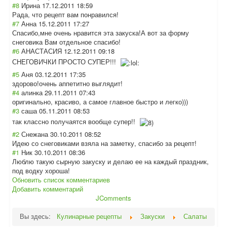
#8
Ирина
17.12.2011 18:59
Рада, что рецепт вам понравился!
#7
Анна
15.12.2011 17:27
Спасибо,мне очень нравится эта закуска!А вот за форму
снеговика Вам отдельное спасибо!
#6
АНАСТАСИЯ
12.12.2011 09:18
СНЕГОВИЧКИ ПРОСТО СУПЕР!!!
#5
Аня
03.12.2011 17:35
здорово!очень аппетитно выглядит!
#4
алинка
29.11.2011 07:43
оригинально, красиво, а самое главное быстро и легко)))
#3
саша
05.11.2011 08:53
так классно получаятся вообще супер!!
#2
Снежана
30.10.2011 08:52
Идею со снеговиками взяла на заметку, спасибо за рецепт!
#1
Ник
30.10.2011 08:36
Люблю такую сырную закуску и делаю ее на каждый праздник,
под водку хороша!
Обновить список комментариев
Добавить комментарий
JComments
Вы здесь:
Кулинарные рецепты
Закуски
Салаты