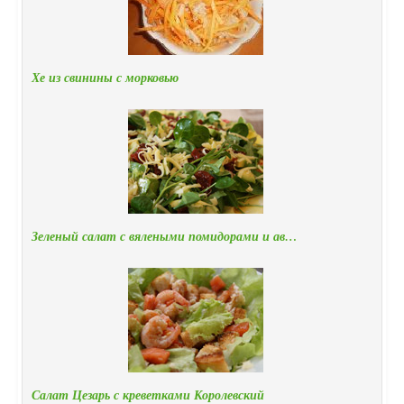
Хе из свинины с морковью
Зеленый салат с вялеными помидорами и ав…
Салат Цезарь с креветками Королевский