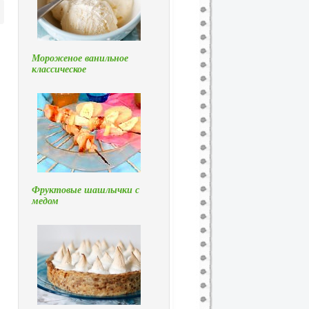
Мороженое ванильное
классическое
Фруктовые шашлычки с
медом