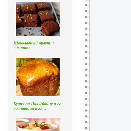
Шоколадный брауни с
лимоном
Кулич по Похлёбкину и его
адаптация к хл…