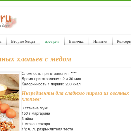
а
Вторые блюда
Выпечка
Напитки
Консерв
Десерты
яных хлопьев с медом
Сложность приготовления: ****
Время приготовления: 2 ч 30 мин
Калорийность 1 порции: 230 ккал
Ингредиенты для сладкого пирога из овсяных
хлопьев:
3 стакана муки
150 г маргарина
3 яйца
1 стакан сахара
1/2 ч. л. разрыхлителя теста