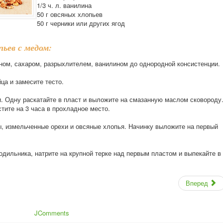
1/3 ч. л. ванилина
50 г овсяных хлопьев
50 г черники или других ягод
пьев с медом:
ином, сахаром, разрыхлителем, ванилином до однородной консистенции.
ца и замесите тесто.
ти. Одну раскатайте в пласт и выложите на смазанную маслом сковороду
стите на 3 часа в прохладное место.
, измельченные орехи и овсяные хлопья. Начинку выложите на первый
лодильника, натрите на крупной терке над первым пластом и выпекайте в
Вперед
JComments