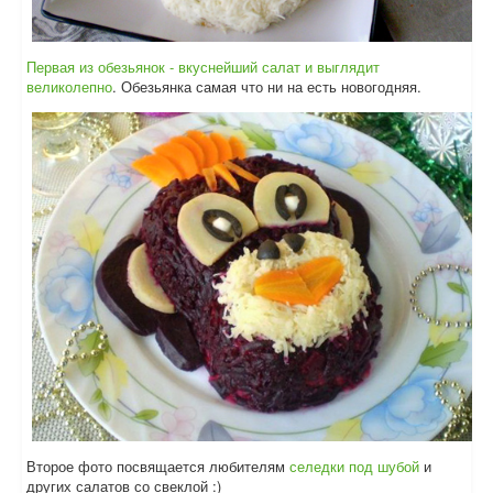
Первая из обезьянок - вкуснейший салат и выглядит
великолепно
. Обезьянка самая что ни на есть новогодняя.
Второе фото посвящается любителям
селедки под шубой
и
других салатов со свеклой :)