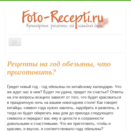
Включить/
выключить
навигацию
Главная
Закуски
Первые блюда
Вторые блюда
Рецепты на год обезьяны, что
Десерты
Выпечка
Напитки
Консервирование
приготовить?
Форум
Грядет новый год - год обезьяны по китайскому календарю. Что
же ждет нас в нем? Будет ли удача, придет ли счастье? Ответы
на эти вопросы всецело зависят от того, что будет красоваться
в праздничную ночь на вашем новогоднем столе! Как говорят
китайцы, символ года нужно завлечь, задобрить и развлечь, и
тогда он будет оберегать ваш дом до прихода следующего
символа и передаст вас ему в целости и сохранности
довольными и счастливыми. Что же приготовить, чтобы и
красиво, и вкусно, и соответствовало году обезьяны?