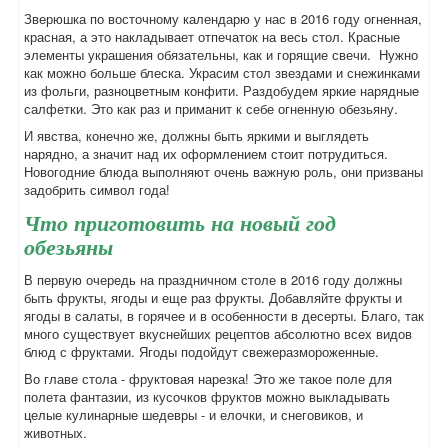
Зверюшка по восточному календарю у нас в 2016 году огненная,
красная, а это накладывает отпечаток на весь стол. Красные
элементы украшения обязательны, как и горящие свечи. Нужно
как можно больше блеска. Украсим стол звездами и снежинками
из фольги, разноцветным конфити. Раздобудем яркие нарядные
салфетки. Это как раз и приманит к себе огненную обезьяну.
И явства, конечно же, должны быть яркими и выглядеть
нарядно, а значит над их оформлением стоит потрудиться.
Новогодние блюда выполняют очень важную роль, они призваны
задобрить символ года!
Что приготовить на новый год
обезьяны
В первую очередь на праздничном столе в 2016 году должны
быть фрукты, ягоды и еще раз фрукты. Добавляйте фрукты и
ягоды в салаты, в горячее и в особенности в десерты. Благо, так
много существует вкуснейших рецептов абсолютно всех видов
блюд с фруктами. Ягоды подойдут свежеразмороженные.
Во главе стола - фруктовая нарезка! Это же такое поле для
полета фантазии, из кусочков фруктов можно выкладывать
целые кулинарные шедевры - и елочки, и снеговиков, и
животных.