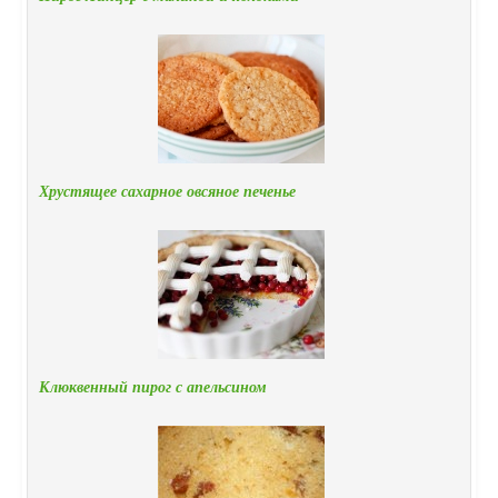
Хрустящее сахарное овсяное печенье
Клюквенный пирог с апельсином