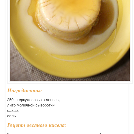
Ингредиенты:
250 г геркулесовых хлопьев,
литр молочной сыворотки,
сахар,
соль.
Рецепт овсяного киселя: