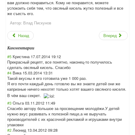
вам должно понравиться. Кому не понравится, можете
успокоить себя тем, что овсяный кисель жутко полезный и все
же съесть его.
Автор:
Влад Пискунов
Назад
Вперед
Комментарии
#5
Кристина
17.07.2014 19:12
Прекрасный рецепт, все понятно, наконец-то получилось
сделать овсяный кисель. Спасибо
#4
Вика
15.03.2014 13:31
Такой вкусны я его готовила уже 1 000 раз.
Я его почти каждый день готовлю вы же знаете детей они же
капризные ничего нехотят только хотят вашего овсяного киселя.
В чём ваш секрет.
#3
Ольга
03.11.2012 11:49
Спасибо автору большое за просвещение молодёжи.У детей
нужно вкус развивать к полезной пище,а не выручать
производителей с их красочной рекламой и игрушками внутри
упаковки
#2
Леонид
13.04.2012 09:28