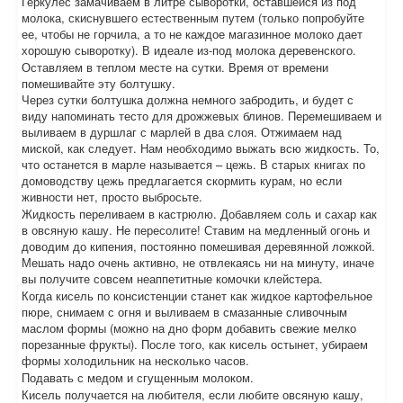
Геркулес замачиваем в литре сыворотки, оставшейся из под
молока, скиснувшего естественным путем (только попробуйте
ее, чтобы не горчила, а то не каждое магазинное молоко дает
хорошую сыворотку). В идеале из-под молока деревенского.
Оставляем в теплом месте на сутки. Время от времени
помешивайте эту болтушку.
Через сутки болтушка должна немного забродить, и будет с
виду напоминать тесто для дрожжевых блинов. Перемешиваем и
выливаем в дуршлаг с марлей в два слоя. Отжимаем над
миской, как следует. Нам необходимо выжать всю жидкость. То,
что останется в марле называется – цежь. В старых книгах по
домоводству цежь предлагается скормить курам, но если
живности нет, просто выбросьте.
Жидкость переливаем в кастрюлю. Добавляем соль и сахар как
в овсяную кашу. Не пересолите! Ставим на медленный огонь и
доводим до кипения, постоянно помешивая деревянной ложкой.
Мешать надо очень активно, не отвлекаясь ни на минуту, иначе
вы получите совсем неаппетитные комочки клейстера.
Когда кисель по консистенции станет как жидкое картофельное
пюре, снимаем с огня и выливаем в смазанные сливочным
маслом формы (можно на дно форм добавить свежие мелко
порезанные фрукты). После того, как кисель остынет, убираем
формы холодильник на несколько часов.
Подавать с медом и сгущенным молоком.
Кисель получается на любителя, если любите овсяную кашу,