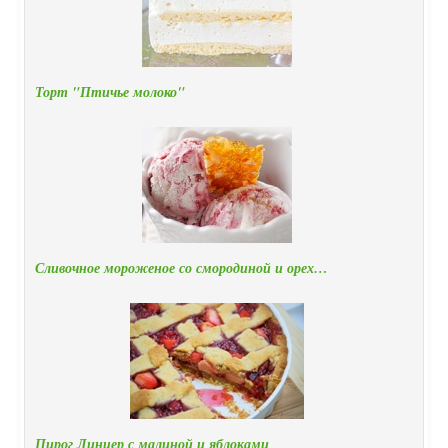
Торт "Птичье молоко"
Сливочное мороженое со смородиной и орех…
Пирог Линцер с малиной и яблоками