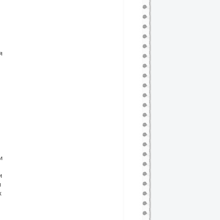
я
и
и
м
к