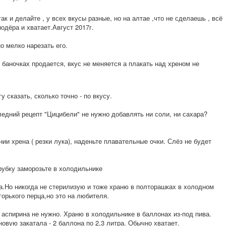
ак и делайте , у всех вкусы разные, но на алтае ,что не сделаешь , всё
нодёра и хватает.Август 2017г.
о мелко нарезать его.
 баночках продается, вкус не меняется а плакать над хреном не
у сказать, сколько точно - по вкусу.
едний рецепт "Цицибели" не нужно добавлять ни соли, ни сахара?
ии хрена ( резки лука), наденьте плавательные очки. Слёз не будет
рубку заморозьте в холодильнике
а.Но никогда не стерилизую и тоже храню в полторашках в холодном
горького перца,но это на любителя.
 аспирина не нужно. Храню в холодильнике в баллонах из-под пива.
вую закатала - 2 баллона по 2,3 литра. Обычно хватает.