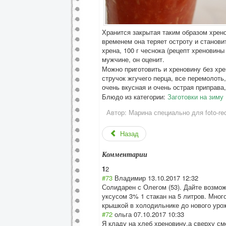
Хранится закрытая таким образом хрен
временем она теряет остроту и станови
хрена, 100 г чеснока (рецепт хреновин
мужчине, он оценит.
Можно приготовить и хреновину без хрен
стручок жгучего перца, все перемолоть
очень вкусная и очень острая приправа
Блюдо из категории:
Заготовки на зиму
Автор:
Марина специально для foto-rec
Назад
Комментарии
1
2
#73
Владимир
13.10.2017 12:32
Солидарен с Олегом (53). Дайте возмож
уксусом 3% 1 стакан на 5 литров. Мног
крышкой в холодильнике до нового урож
#72
ольга
07.10.2017 10:33
Я кладу на хлеб хреновину,а сверху см