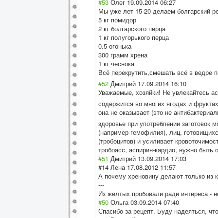
#53
Олег
19.09.2014 06:27
Мы уже лет 15-20 делаем болгарский ре
5 кг помидор
2 кг болгарского перца
1 кг полугорького перца
0.5 огонька
300 грамм хрена
1 кг чеснока
Всё перекрутить,сме
шать всё в ведре 
#52
Дмитрий
17.09.2014 16:10
Уважаемые, хозяйки! Не увлекайтесь а
содержится во многих ягодах и фрукта
она не оказывает (это не антибактериал
здоровье при употреблении заготовок м
(например гемофилия), лиц, готовищихс
(тробоцитов) и усиливает кровоточимос
тробоасс, аспирин-кардио, нужно быть
#51
Дмитрий
13.09.2014 17:03
#14 Лена 17.08.2012 11:57
А почему хреновину делают только из 
---
Из желтых пробовали ради интереса - не
#50
Ольга
03.09.2014 07:40
Спасибо за рецепт. Буду надеяться, что