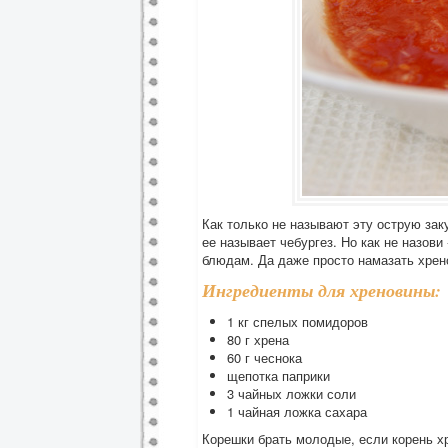
Как только не называют эту острую зак
ее называет чебургез. Но как не назови
блюдам. Да даже просто намазать хрено
Ингредиенты для хреновины:
1
кг
спелых помидоров
80
г
хрена
60
г
чеснока
щепотка
паприки
3 чайных ложки
соли
1 чайная ложка
сахара
Корешки брать молодые, если корень х