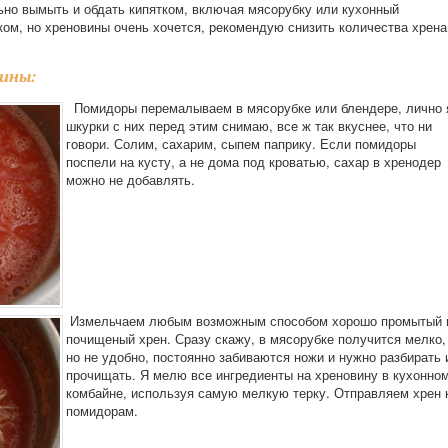
льно вымыть и обдать кипятком, включая мясорубку или кухонный
ком, но хреновины очень хочется, рекомендую снизить количества хрена
вины:
Помидоры перемалываем в мясорубке или блендере, лично 
шкурки с них перед этим снимаю, все ж так вкуснее, что ни
говори. Солим, сахарим, сыпем паприку. Если помидоры
поспели на кусту, а не дома под кроватью, сахар в хренодер
можно не добавлять.
Измельчаем любым возможным способом хорошо промытый 
почищеный хрен. Сразу скажу, в мясорубке получится мелко,
но не удобно, постоянно забиваются ножи и нужно разбирать 
прочищать. Я мелю все ингредиенты на хреновину в кухонно
комбайне, используя самую мелкую терку. Отправляем хрен 
помидорам.