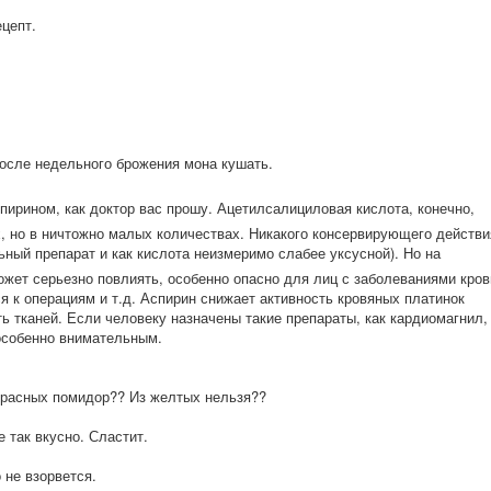
цепт.
после недельного брожения мона кушать.
спирином, как доктор вас прошу. Ацетилсалицилов
ая кислота, конечно,
х, но в ничтожно малых количествах. Никакого консервирующего действи
ьн
ый препарат и как кислота неизмеримо слабее уксусной). Но на
ожет серьезно повлиять, особенно опасно для лиц с заболеваниями кров
я к операциям и т.д. Аспирин снижает активность кровяных платинок
ть тканей. Если человеку назначены такие препараты, как кардиомагнил,
 особенно внимательным.
красных помидор?? Из желтых нельзя??
 так вкусно. Сластит.
 не взорвется.