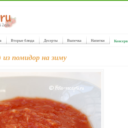
а
Вторые блюда
Десерты
Выпечка
Напитки
Консерв
) из помидор на зиму