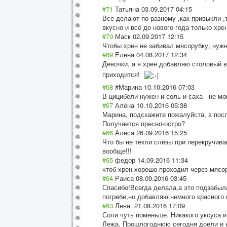
#71
Татьяна
03.09.2017 04:15
Все делают по разному ,как привыкли ,т
вкусно и всё до нового года только хре
#70
Маск
02.09.2017 12:15
Чтобы хрен не забивал мясорубку, нужн
#69
Елена
04.08.2017 12:34
Девочки, а я хрен добавляю столовый в
приходится!
#68
#Марина
10.10.2016 07:03
В цицибели нужен и соль и саха - не мог
#67
Алёна
10.10.2016 05:38
Марина, подскажите пожалуйста, в посл
Получается пресно-остро?
#66
Алеся
26.09.2016 15:25
Что бы не текли слёзы при перекручиван
вообще!!!
#65
федор
14.09.2016 11:34
чтоб хрен хорошо проходил через мясо
#64
Раиса
08.09.2016 03:45
Спасибо!Всегда делала,а это подзабыл
погребе,но добавляю немного красного 
#63
Лена.
21.08.2016 17:09
Соли чуть поменьше. Никакого уксуса и
Лежа. Прошлогоднюю сегодня доели и но