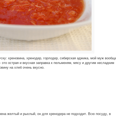
уску: хреновина, хренодер, горлодер, сибирская аджика, мой муж вообщ
 - это острая и вкусная заправка к пельменям, мясу и другим несладким
вину на хлеб очень вкусно.
рена желтый и рыхлый, он для хренодера не подходит. Всю посуду, в