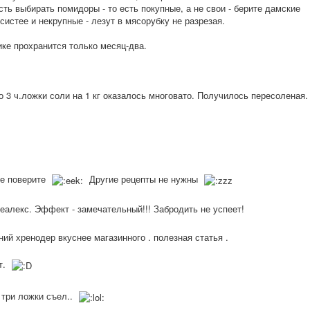
ть выбирать помидоры - то есть покупные, а не свои - берите дамские
систее и некрупные - лезут в мясорубку не разрезая.
ке прохранится только месяц-два.
о 3 ч.ложки соли на 1 кг оказалось многовато. Получилось пересоленая.
не поверите
Другие рецепты не нужны
еалекс. Эффект - замечательный!!
! Забродить не успеет!
ий хренодер вкуснее магазинного . полезная статья .
т.
е три ложки съел..