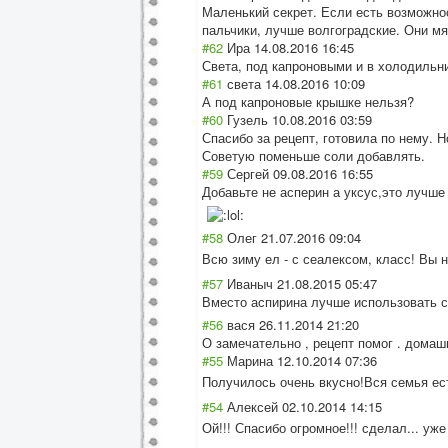
Маленький секрет. Если есть возможнос
пальчики, лучше волгоградские. Они мя
#62
Ира
14.08.2016 16:45
Света, под капроновыми и в холодильни
#61
света
14.08.2016 10:09
А под капроновые крышке нельзя?
#60
Гузель
10.08.2016 03:59
Спасибо за рецепт, готовила по нему. Н
Советую поменьше соли добавлять.
#59
Сергей
09.08.2016 16:55
Добавьте не асперин а уксус,это лучше
#58
Олег
21.07.2016 09:04
Всю зиму ел - с сеалексом, класс! Вы 
#57
Иваныч
21.08.2015 05:47
Вместо аспирина лучше использовать с
#56
вася
26.11.2014 21:20
О замечательно , рецепт помог . домашн
#55
Марина
12.10.2014 07:36
Получилось очень вкусно!Вся семья ес
#54
Алексей
02.10.2014 14:15
Ой!!! Спасибо огромное!!! сделал... уж