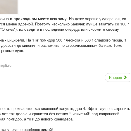
овина
в прохладном месте
всю зиму. Но даже хорошо укупореная, со
тся менее ядреной. Поэтому несколько баночек лучше закатать со 100 г
ы "Огонек"), их съедите в последнюю очередь или скормите своему
а - цицибели. На 1 кг помидор 500 г чеснока и 500 г сладкого перца, 1
, довести до кипения и разложить по стерилизованным банкам. Тоже
, рекомендую.
epti.ru
Вперед
ность проквасится как квашеной капусте, дня 4. Эфект лучше закрепить
о лет так делаю и хранится без всяких "кипячений" под капроновой
ая помидор, а то и до нового хренодера.
етану,вкусно,
особенно зимой!