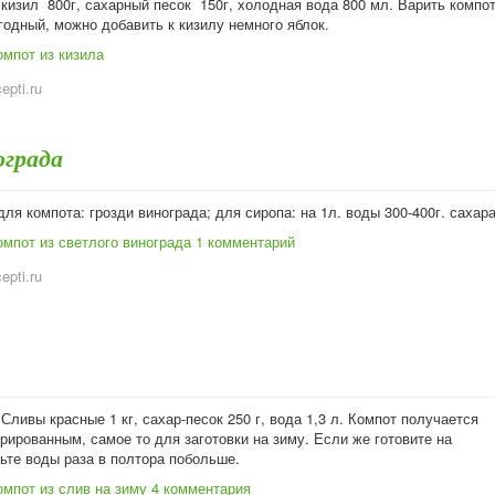
кизил 800г, сахарный песок 150г, холодная вода 800 мл. Варить компот
годный, можно добавить к кизилу немного яблок.
омпот из кизила
cepti.ru
ограда
ля компота: грозди винограда; для сиропа: на 1л. воды 300-400г. сахара
омпот из светлого винограда
1 комментарий
cepti.ru
Сливы красные 1 кг, сахар-песок 250 г, вода 1,3 л. Компот получается
рированным, самое то для заготовки на зиму. Если же готовите на
ьте воды раза в полтора побольше.
омпот из слив на зиму
4 комментария