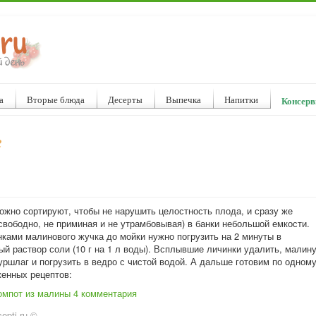
а
Вторые блюда
Десерты
Выпечка
Напитки
Консерв
е
ожно сортируют, чтобы не нарушить целостность плода, и сразу же
свободно, не приминая и не утрамбовывая) в банки небольшой емкости.
нками малинового жучка до мойки нужно погрузить на 2 минуты в
й раствор соли (10 г на 1 л воды). Всплывшие личинки удалить, малин
ршлаг и погрузить в ведро с чистой водой. А дальше готовим по одном
женных рецептов:
омпот из малины
4 комментария
epti.ru ©