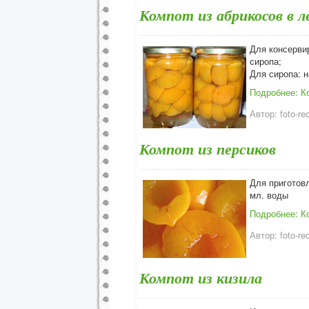
Компот из абрикосов в л
Для консервир
сиропа;
Для сиропа: н
Подробнее: Ко
Автор:
foto-re
Компот из персиков
Для приготовл
мл. воды
Подробнее: К
Автор:
foto-re
Компот из кизила