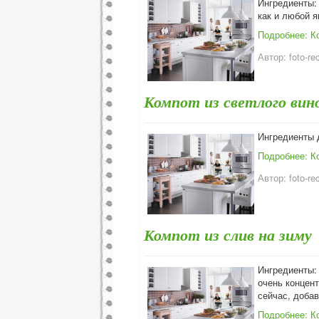
Ингредиенты: 
как и любой я
Подробнее: К
Автор:
foto-re
Компот из светлого вин
Ингредиенты д
Подробнее: К
Автор:
foto-re
Компот из слив на зиму
Ингредиенты: 
очень концент
сейчас, добав
Подробнее: К