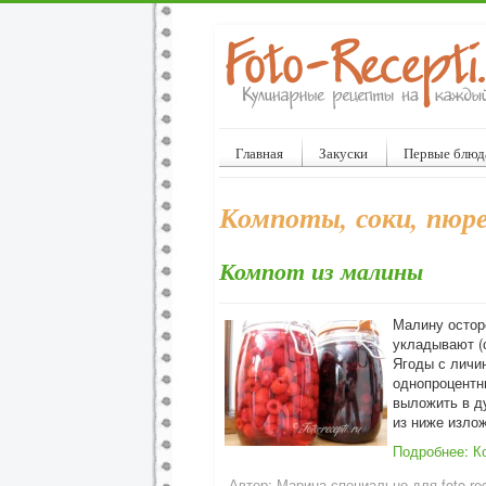
Главная
Закуски
Первые блюд
Компоты, соки, пюр
Компот из малины
Малину остор
укладывают (
Ягоды с личи
однопроцентны
выложить в ду
из ниже изло
Подробнее: К
Автор:
Марина специально для foto-rec