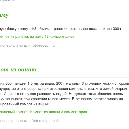
иму
ую банку кладут 1/3 объема - ранетки, остальное вода, сахара 300 г.
мпот из ранеток на зиму
13 комментариев
 специально для foto-recepti.ru
от из вишни
на 500 г вишни 1,5 литра воды, 200 г малины, 3 столовых ложки с горкой
ущество этого рецепта приготовления компота в том, что зимой открыл
л. И ничего не нужно разводить водой. Но делаю таких баночек очень
ьку занимают при хранении много места. В основном заготавливаю на
рированный компот из вишни.
ишневый компот. Компот из вишни
3 комментария
 специально для foto-recepti.ru ©