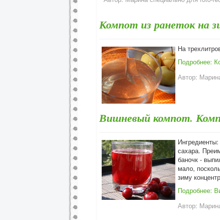
Компот из ранеток на з
На трехлитров
Подробнее: Ко
Автор:
Марина
Вишневый компот. Комп
Ингредиенты: 
сахара. Преим
баночк - выпи
мало, поскол
зиму концент
Подробнее: В
Автор:
Марина