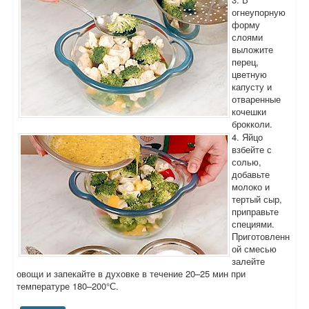
огнеупорную
форму
слоями
выложите
перец,
цветную
капусту и
отваренные
кочешки
брокколи.
4. Яйцо
взбейте с
солью,
добавьте
молоко и
тертый сыр,
приправьте
специями.
Приготовленн
ой смесью
залейте
овощи и запекайте в духовке в течение 20–25 мин при
температуре 180–200°С.