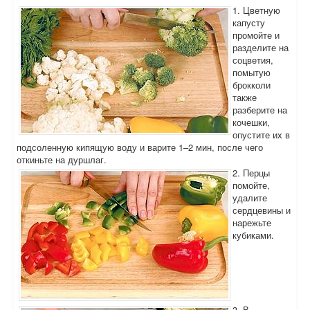
1. Цветную
капусту
промойте и
разделите на
соцветия,
помытую
брокколи
также
разберите на
кочешки,
опустите их в
подсоленную кипящую воду и варите 1–2 мин, после чего
откиньте на дуршлаг.
2. Перцы
помойте,
удалите
сердцевины и
нарежьте
кубиками.
3. В