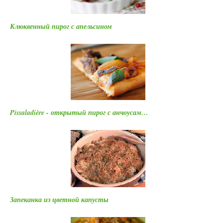
Клюквенный пирог с апельсином
Pissaladière - открытый пирог с анчоусам…
Запеканка из цветной капусты