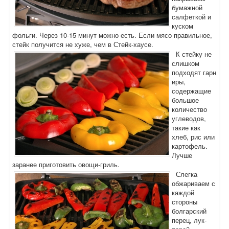
бумажной
салфеткой и
куском
фольги. Через 10-15 минут можно есть. Если мясо правильное,
стейк получится не хуже, чем в Стейк-хаусе.
К стейку не
слишком
подходят гарн
иры,
содержащие
большое
количество
углеводов,
такие как
хлеб, рис или
картофель.
Лучше
заранее приготовить овощи-гриль.
Слегка
обжариваем с
каждой
стороны
болгарский
перец, лук-