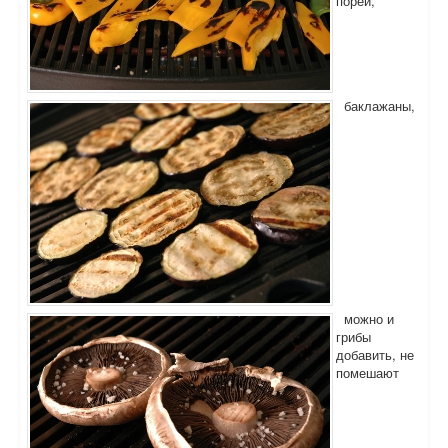
порей,
баклажаны,
можно и
грибы
добавить, не
помешают