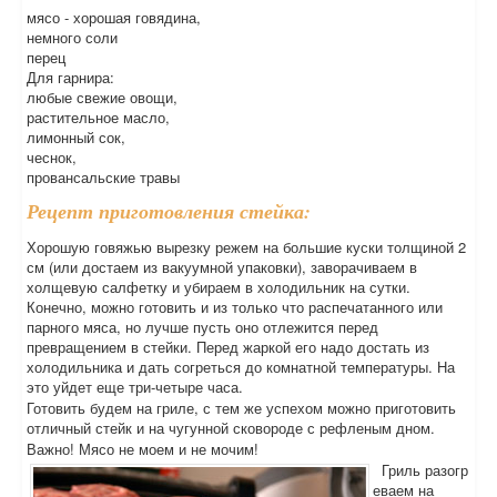
мясо - хорошая говядина,
немного соли
перец
Для гарнира:
любые свежие овощи,
растительное масло,
лимонный сок,
чеснок,
провансальские травы
Рецепт приготовления стейка:
Хорошую говяжью вырезку режем на большие куски толщиной 2
см (или достаем из вакуумной упаковки), заворачиваем в
холщевую салфетку и убираем в холодильник на сутки.
Конечно, можно готовить и из только что распечатанного или
парного мяса, но лучше пусть оно отлежится перед
превращением в стейки. Перед жаркой его надо достать из
холодильника и дать согреться до комнатной температуры. На
это уйдет еще три-четыре часа.
Готовить будем на гриле, с тем же успехом можно приготовить
отличный стейк и на чугунной сковороде с рефленым дном.
Важно! Мясо не моем и не мочим!
Гриль разогр
еваем на