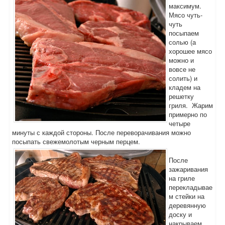
максимум.
Мясо чуть-
чуть
посыпаем
солью (а
хорошее мясо
можно и
вовсе не
солить) и
кладем на
решетку
гриля. Жарим
примерно по
четыре
минуты с каждой стороны. После переворачивания можно
посыпать свежемолотым черным перцем.
После
зажаривания
на гриле
перекладывае
м стейки на
деревянную
доску и
накрываем