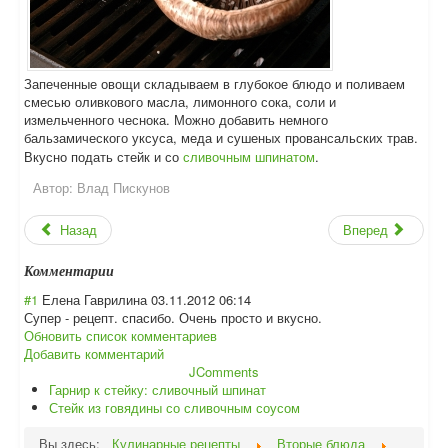
Запеченные овощи складываем в глубокое блюдо и поливаем
смесью оливкового масла, лимонного сока, соли и
измельченного чеснока. Можно добавить немного
бальзамического уксуса, меда и сушеных провансальских трав.
Вкусно подать стейк и со
сливочным шпинатом
.
Автор:
Влад Пискунов
Назад
Вперед
Комментарии
#1
Елена Гаврилина
03.11.2012 06:14
Супер - рецепт. спасибо. Очень просто и вкусно.
Обновить список комментариев
Добавить комментарий
JComments
Гарнир к стейку: сливочный шпинат
Стейк из говядины со сливочным соусом
Вы здесь:
Кулинарные рецепты
Вторые блюда