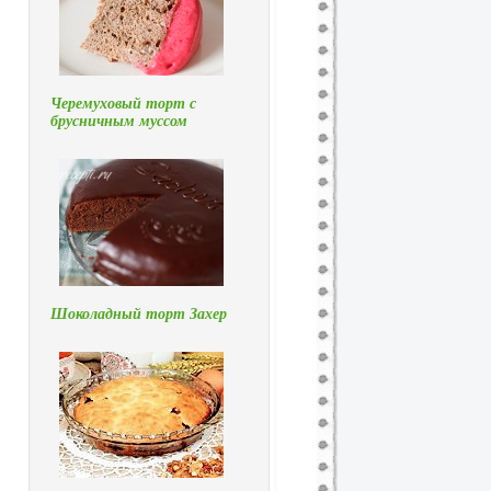
Черемуховый торт с
брусничным муссом
Шоколадный торт Захер