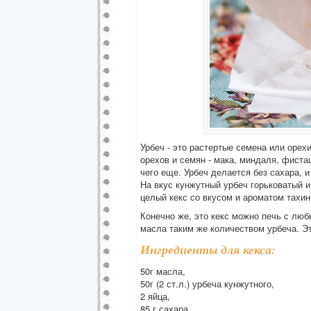
Урбеч - это растертые семена или орех
орехов и семян - мака, миндаля, фиста
чего еще. Урбеч делается без сахара, 
На вкус кунжутный урбеч горьковатый и
целый кекс со вкусом и ароматом тахин
Конечно же, это кекс можно печь с люб
масла таким же количеством урбеча. Э
Ингредиенты для кекса:
50г масла,
50г (2 ст.л.) урбеча кунжутного,
2 яйца,
85 г сахара,