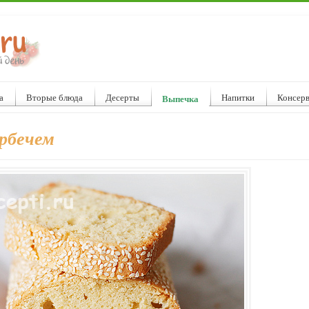
а
Вторые блюда
Десерты
Напитки
Консер
Выпечка
рбечем