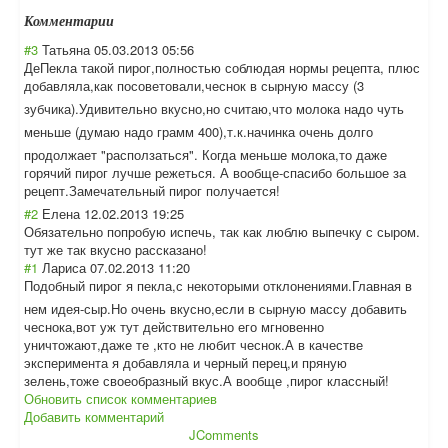
Комментарии
#3
Татьяна
05.03.2013 05:56
ДеПекла такой пирог,полностью соблюдая нормы рецепта, плюс
добавляла,как посоветовали,че
снок в сырную массу (3
зубчика).Удивит
ельно вкусно,но считаю,что молока надо чуть
меньше (думаю надо грамм 400),т.к.начинк
а очень долго
продолжает "расползаться". Когда меньше молока,то даже
горячий пирог лучше режеться. А вообще-спасибо большое за
рецепт.Замечате
льный пирог получается!
#2
Елена
12.02.2013 19:25
Обязательно попробую испечь, так как люблю выпечку с сыром.
тут же так вкусно рассказано!
#1
Лариса
07.02.2013 11:20
Подобный пирог я пекла,с некоторыми отклонениями.Гл
авная в
нем идея-сыр.Но очень вкусно,если в сырную массу добавить
чеснока,вот уж тут действительно его мгновенно
уничтожают,даже те ,кто не любит чеснок.А в качестве
эксперимента я добавляла и черный перец,и пряную
зелень,тоже своеобразный вкус.А вообще ,пирог классный!
Обновить список комментариев
Добавить комментарий
JComments