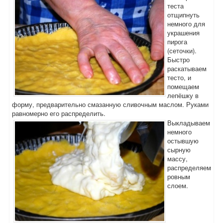
теста
отщипнуть
немного для
украшения
пирога
(сеточки).
Быстро
раскатываем
тесто, и
помещаем
лепёшку в
форму, предварительно смазанную сливочным маслом. Руками
равномерно его распределить.
Выкладываем
немного
остывшую
сырную
массу,
распределяем
ровным
слоем.