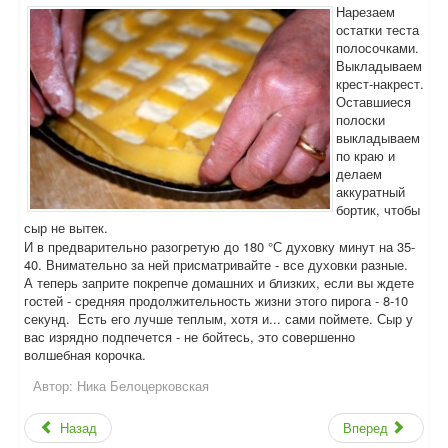
Нарезаем
остатки теста
полосочками.
Выкладываем
крест-накрест.
Оставшиеся
полоски
выкладываем
по краю и
делаем
аккуратный
бортик, чтобы
сыр не вытек.
И в предварительно разогретую до 180 °С духовку минут на 35-
40. Внимательно за ней присматривайте - все духовки разные.
А теперь заприте покрепче домашних и близких, если вы ждете
гостей - средняя продолжительность жизни этого пирога - 8-10
секунд. Есть его лучше теплым, хотя и... сами поймете. Сыр у
вас изрядно подпечется - не бойтесь, это совершенно
волшебная корочка.
Автор:
Ника Белоцерковская
Назад
Вперед