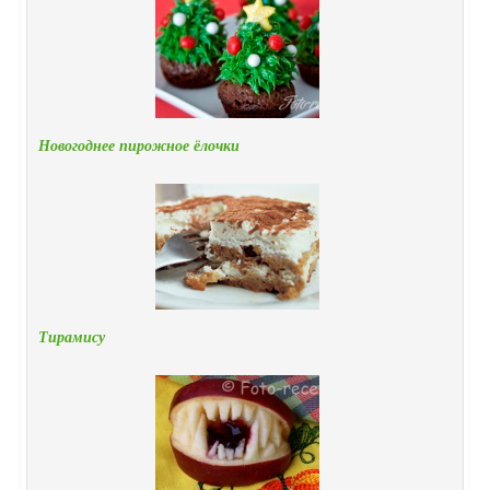
Новогоднее пирожное ёлочки
Тирамису