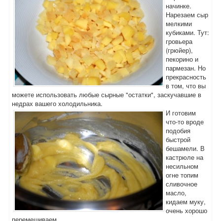
начинке.
Нарезаем сыр
мелкими
кубиками. Тут:
гровьера
(грюйер),
пекорино и
пармезан. Но
прекрасность
в том, что вы
можете использовать любые сырные "остатки", заскучавшие в
недрах вашего холодильника.
И готовим
что-то вроде
подобия
быстрой
бешамели. В
кастрюле на
несильном
огне топим
сливочное
масло,
кидаем муку,
очень хорошо
перемешиваем,