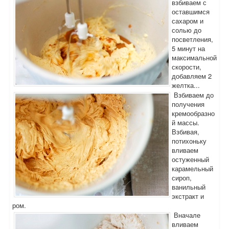
взбиваем с
оставшимся
сахаром и
солью до
посветления,
5 минут на
максимальной
скорости,
добавляем 2
желтка...
Взбиваем до
получения
кремообразно
й массы.
Взбивая,
потихоньку
вливаем
остуженный
карамельный
сироп,
ванильный
экстракт и
ром.
Вначале
вливаем