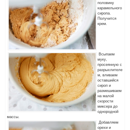
половину
карамельного
сиропа.
Получится
крем.
Всыпаем
муку,
просеянную с
разрыхлителе
м, вливаем
оставшийся
сироп и
размешиваем
на малой
скорости
миксера до
однородной
массы.
Добавляем
орехи и