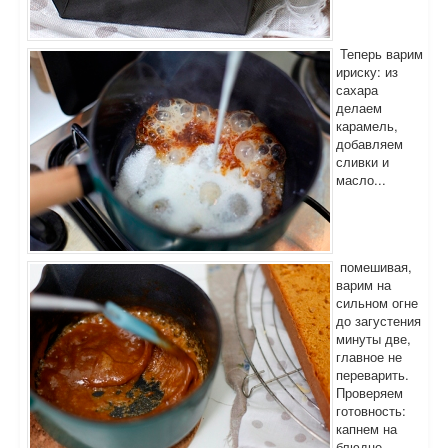
Теперь варим
ириску: из
сахара
делаем
карамель,
добавляем
сливки и
масло...
помешивая,
варим на
сильном огне
до загустения
минуты две,
главное не
переварить.
Проверяем
готовность:
капнем на
блюдце -