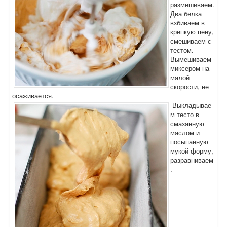
размешиваем.
Два белка
взбиваем в
крепкую пену,
смешиваем с
тестом.
Вымешиваем
миксером на
малой
скорости, не
осаживается.
Выкладывае
м тесто в
смазанную
маслом и
посыпанную
мукой форму,
разравниваем
.