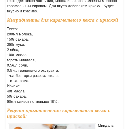
тесто для кекса часть яиц, масла и сахара заменяем молочно-
карамельным сиропом. Для вкуса добавляем ириску - будет
вкусно и красиво.
Ингридиенты для карамельного кекса с ириской
Тесто:
200мл молока,
150г сахара,
250г муки,
2 яйца,
100г масла,
горсть миндаля,
0,5ч.л соли,
0,5 ч.л ванильного экстракта,
1ч.л без горки разрыхлителя,
1 ст.л. рома.
Ириска:
40г масла,
50г сахара,
50мл сливок не меньше 15%.
Рецепт приготовления карамельного кекса с
ириской:
Миндаль