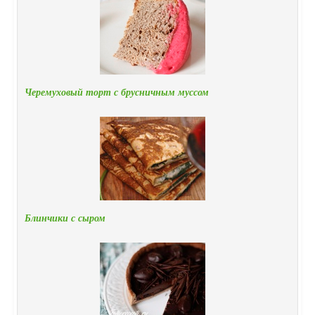
Черемуховый торт с брусничным муссом
Блинчики с сыром