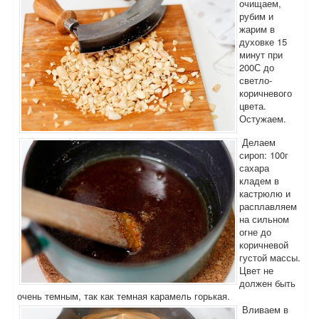
очищаем,
рубим и
жарим в
духовке 15
минут при
200С до
светло-
коричневого
цвета.
Остужаем.
Делаем
сироп: 100г
сахара
кладем в
кастрюлю и
расплавляем
на сильном
огне до
коричневой
густой массы.
Цвет не
должен быть
очень темным, так как темная карамель горькая.
Вливаем в