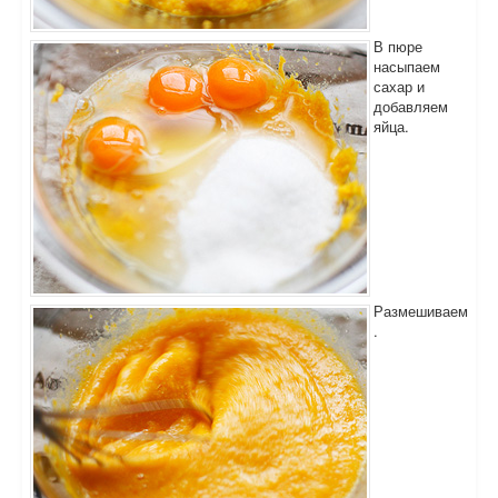
В пюре
насыпаем
сахар и
добавляем
яйца.
Размешиваем
.