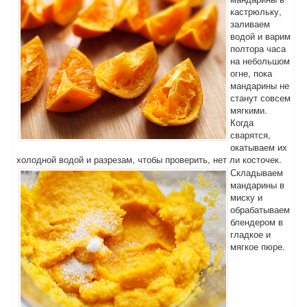
кастрюльку,
заливаем
водой и варим
полтора часа
на небольшом
огне, пока
мандарины не
станут совсем
мягкими.
Когда
сварятся,
окатываем их
холодной водой и разрезам, чтобы проверить, нет ли косточек.
Складываем
мандарины в
миску и
обрабатываем
блендером в
гладкое и
мягкое пюре.