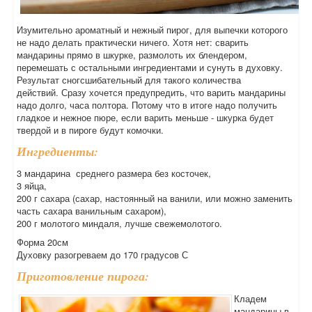
Изумительно ароматный и нежный пирог, для выпечки которого
не надо делать практически ничего. Хотя нет: сварить
мандарины прямо в шкурке, размолоть их блендером,
перемешать с остальными ингредиентами и сунуть в духовку.
Результат сногсшибательный для такого количества
действий. Сразу хочется предупредить, что варить мандарины
надо долго, часа полтора. Потому что в итоге надо получить
гладкое и нежное пюре, если варить меньше - шкурка будет
твердой и в пироге будут комочки.
Ингредиенты:
3 мандарина среднего размера без косточек,
3 яйца,
200 г сахара (сахар, настоянный на ванили, или можно заменить
часть сахара ванильным сахаром),
200 г молотого миндаля, лучше свежемолотого.
Форма 20см
Духовку разогреваем до 170 градусов С
Приготовление пирога:
Кладем
мандарины в