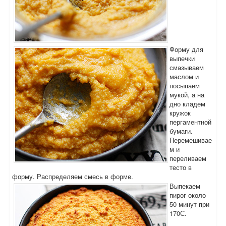
Форму для
выпечки
смазываем
маслом и
посыпаем
мукой, а на
дно кладем
кружок
пергаментной
бумаги.
Перемешивае
м и
переливаем
тесто в
форму. Распределяем смесь в форме.
Выпекаем
пирог около
50 минут при
170С.