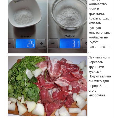
количество
соли и
крахмала.
Крахмал даст
купатам
нужную
констстенцию,
колбаски не
будут
разваливатьс
я.
Лук чистим и
нарезаем
крупными
кусками.
Подготавлива
ем мясо для
переработке
его в
мясорубке.