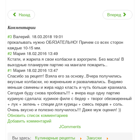
Назад
Вперед
Комментарии
#3
Валерий.
18.03.2018 19:01
прокалывать нужно ОБЯЗАТЕЛЬНО! Причем со всех сторон
каждые 10-15 мм.
#2
Мария
18.02.2016 13:49
Кстати, и жарила я свои колбаски в аэрогриле. Без масла! В
выходные планируем партию на мангале пожарить..
#1
Мария
18.02.2016 13:47
Спасибо за рецепт! Взяла его за основу..Вчера получились
вкусные колбаски, но жирненькие и разваливались. Видимо
меньше свинины и жира надо класть и чуть больше крахмала.
Сегодня буду снова пробовать!!! + вчера еще одну партию
куриную сделала: куриное филе с бедер + творог обезжиренный
+ лук + зелень + специи для курицы + смесь перцев + соль.
Очень вкусно и полезно получилось!!! Даже муж оценил! ))
Обновить список комментариев
Добавить комментарий
JComments
Вы здесь:
Кулинарные рецепты
Закуски