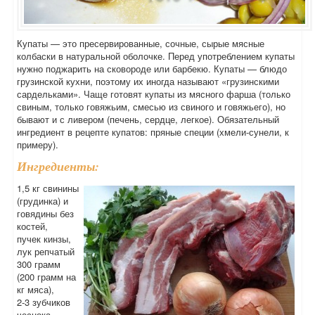
Купаты — это пресервированные, сочные, сырые мясные
колбаски в натуральной оболочке. Перед употреблением купаты
нужно поджарить на сковороде или барбекю. Купаты — блюдо
грузинской кухни, поэтому их иногда называют «грузинскими
сардельками». Чаще готовят купаты из мясного фарша (только
свиным, только говяжьим, смесью из свиного и говяжьего), но
бывают и с ливером (печень, сердце, легкое). Обязательный
ингредиент в рецепте купатов: пряные специи (хмели-сунели, к
примеру).
Ингредиенты:
1,5 кг свинины
(грудинка) и
говядины без
костей,
пучек кинзы,
лук репчатый
300 грамм
(200 грамм на
кг мяса),
2-3 зубчиков
чеснока,