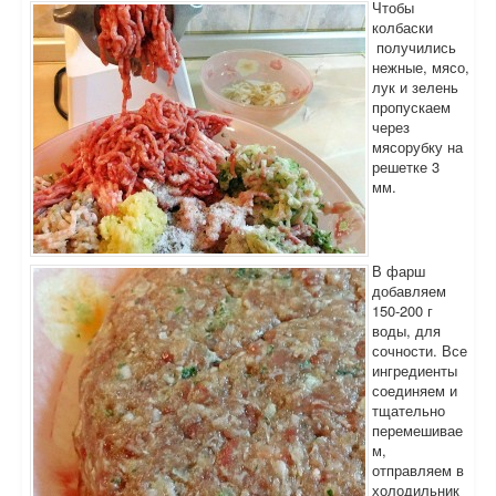
Чтобы
колбаски
получились
нежные, мясо,
лук и зелень
пропускаем
через
мясорубку на
решетке 3
мм.
В фарш
добавляем
150-200 г
воды, для
сочности. Все
ингредиенты
соединяем и
тщательно
перемешивае
м,
отправляем в
холодильник