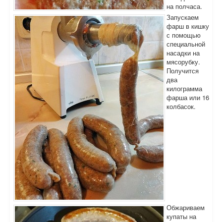
на полчаса.
Запускаем
фарш в кишку
с помощью
специальной
насадки на
мясорубку.
Получится
два
килограмма
фарша или 16
колбасок.
Обжариваем
купаты на