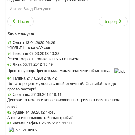
Автор:
Влад Пискунов
Назад
Вперед
Комментарии
#7
Ольга
13.04.2020 06:29
ЖЮЛЬЕН, а не жУльен
#6
Николай
07.03.2013 10:32
Рецепт хорош, только запечь не начем.
#5
Лиза
05.11.2012 15:49
Просто суппер.Приготов
ила мммм пальчики оближешь...
#4
Галина
21.10.2012 18:42
Вот это рецепт жульена самый отличный. Спасибо! Блюдо
просто восторг!
#3
Светлана
27.09.2012 10:41
Девочки, а можно с консервированны
х грибов в собственном
соку?
#2
рушан
14.09.2012 14:45
А если использовать белые грибы?
#1
натали сафина
25.12.2011 11:33
отлично