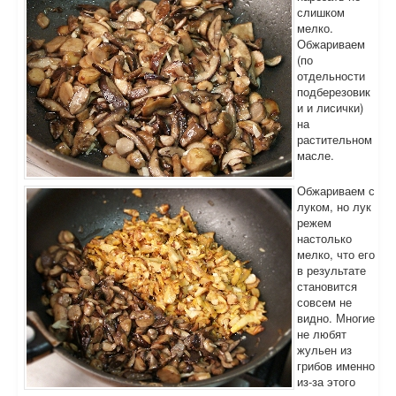
слишком
мелко.
Обжариваем
(по
отдельности
подберезовик
и и лисички)
на
растительном
масле.
Обжариваем с
луком, но лук
режем
настолько
мелко, что его
в результате
становится
совсем не
видно. Многие
не любят
жульен из
грибов именно
из-за этого