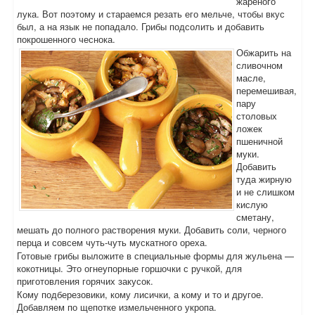
жареного
лука. Вот поэтому и стараемся резать его мельче, чтобы вкус
был, а на язык не попадало. Грибы подсолить и добавить
покрошенного чеснока.
Обжарить на
сливочном
масле,
перемешивая,
пару
столовых
ложек
пшеничной
муки.
Добавить
туда жирную
и не слишком
кислую
сметану,
мешать до полного растворения муки. Добавить соли, черного
перца и совсем чуть-чуть мускатного ореха.
Готовые грибы выложите в специальные формы для жульена —
кокотницы. Это огнеупорные горшочки с ручкой, для
приготовления горячих закусок.
Кому подберезовики, кому лисички, а кому и то и другое.
Добавляем по щепотке измельченного укропа.