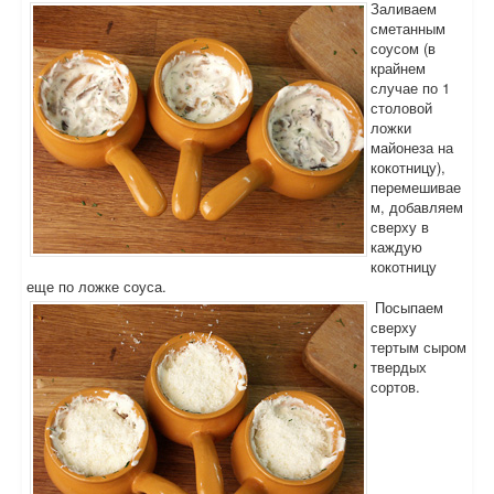
Заливаем
сметанным
соусом (в
крайнем
случае по 1
столовой
ложки
майонеза на
кокотницу),
перемешивае
м, добавляем
сверху в
каждую
кокотницу
еще по ложке соуса.
Посыпаем
сверху
тертым сыром
твердых
сортов.