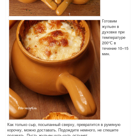
Готовим
жульен в
духовке при
температуре
200°С в
течение 10–15
мин.
Как только сыр, посыпанный сверху, превратится в румяную
корочку, можно доставать. Подождите немного, не спешите
подавать. Пусть жульен чуть-чуть остынет.