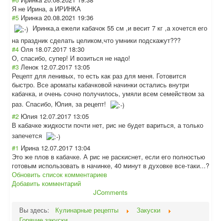
Я не Ирина, а ИРИНКА
#5
Иринка
20.08.2021 19:36
Иринка,а ежели кабачок 55 см ,и весит 7 кг ,а хочется его
на праздник сделать целиком,что умники подскажут???
#4
Оля
18.07.2017 18:30
О, спасибо, супер! И возиться не надо!
#3
Ленок
12.07.2017 13:05
Рецепт для ленивых, то есть как раз для меня. Готовится
быстро. Все ароматы кабачковой начинки остались внутри
кабачка, и очень сочно получилось, умяли всем семейством за
раз. Спасибо, Юлия, за рецепт!
#2
Юлия
12.07.2017 13:05
В кабачке жидкости почти нет, рис не будет вариться, а только
запечется
#1
Ирина
12.07.2017 13:04
Это же плов в кабачке. А рис не раскиснет, если его полностью
готовым использовать в начинке, 40 минут в духовке все-таки...?
Обновить список комментариев
Добавить комментарий
JComments
Вы здесь:
Кулинарные рецепты
Закуски
Горячие закуски