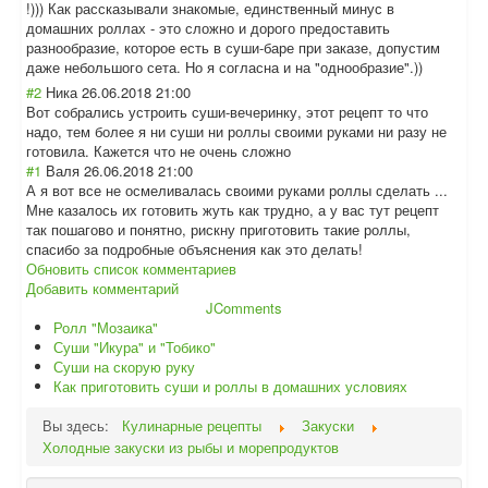
!))) Как рассказывали знакомые, единственный минус в
домашних роллах - это сложно и дорого предоставить
разнообразие, которое есть в суши-баре при заказе, допустим
даже небольшого сета. Но я согласна и на "однообразие".)
)
#2
Ника
26.06.2018 21:00
Вот собрались устроить суши-вечеринку, этот рецепт то что
надо, тем более я ни суши ни роллы своими руками ни разу не
готовила. Кажется что не очень сложно
#1
Валя
26.06.2018 21:00
А я вот все не осмеливалась своими руками роллы сделать ...
Мне казалось их готовить жуть как трудно, а у вас тут рецепт
так пошагово и понятно, рискну приготовить такие роллы,
спасибо за подробные объяснения как это делать!
Обновить список комментариев
Добавить комментарий
JComments
Ролл "Мозаика"
Суши "Икура" и "Тобико"
Суши на скорую руку
Как приготовить суши и роллы в домашних условиях
Вы здесь:
Кулинарные рецепты
Закуски
Холодные закуски из рыбы и морепродуктов