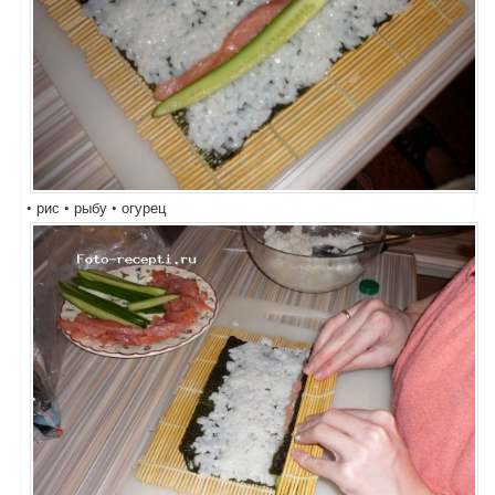
• рис • рыбу • огурец