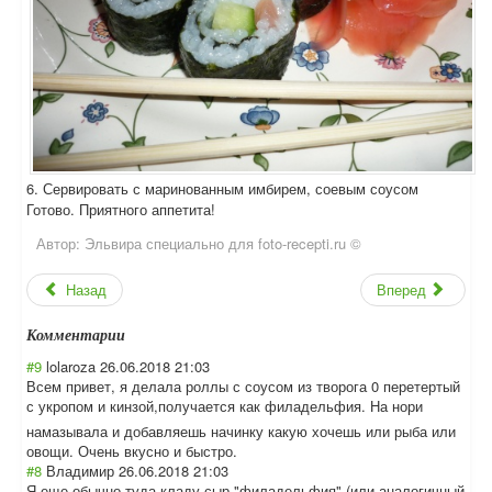
6. Сервировать с маринованным имбирем, соевым соусом
Готово. Приятного аппетита!
Автор:
Эльвира специально для foto-recepti.ru ©
Назад
Вперед
Комментарии
#9
lolaroza
26.06.2018 21:03
Всем привет, я делала роллы с соусом из творога 0 перетертый
с укропом и кинзой,получает
ся как филадельфия. На нори
намазывала и добавляешь начинку какую хочешь или рыба или
овощи. Очень вкусно и быстро.
#8
Владимир
26.06.2018 21:03
Я еще обычно туда кладу сыр "филадельфия" (или аналогичный