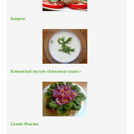
Капрезе
Кавказский тузлук «бжыныху шыпс»
Салат Фиалки