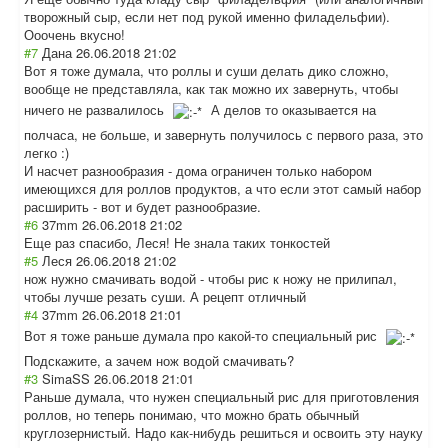
творожный сыр, если нет под рукой именно филадельфии).
Ооочень вкусно!
#7
Дана
26.06.2018 21:02
Вот я тоже думала, что роллы и суши делать дико сложно,
вообще не представляла, как так можно их завернуть, чтобы
ничего не развалилось
А делов то оказывается на
полчаса, не больше, и завернуть получилось с первого раза, это
легко :)
И насчет разнообразия - дома ограничен только набором
имеющихся для роллов продуктов, а что если этот самый набор
расширить - вот и будет разнообразие.
#6
37mm
26.06.2018 21:02
Еще раз спасибо, Леся! Не знала таких тонкостей
#5
Леся
26.06.2018 21:02
нож нужно смачивать водой - чтобы рис к ножу не прилипал,
чтобы лучше резать суши. А рецепт отличный
#4
37mm
26.06.2018 21:01
Вот я тоже раньше думала про какой-то специальный рис
Подскажите, а зачем нож водой смачивать?
#3
SimaSS
26.06.2018 21:01
Раньше думала, что нужен специальный рис для приготовления
роллов, но теперь понимаю, что можно брать обычный
круглозернистый
. Надо как-нибудь решиться и освоить эту науку