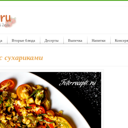
да
Вторые блюда
Десерты
Выпечка
Напитки
Консер
с сухариками