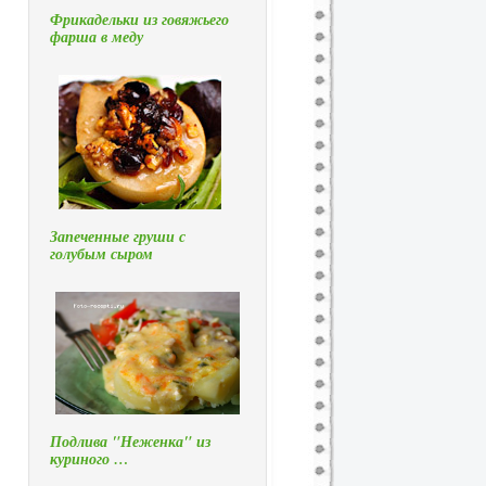
Фрикадельки из говяжьего
фарша в меду
Запеченные груши с
голубым сыром
Подлива "Неженка" из
куриного …