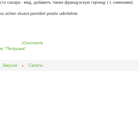
есто сахара - мед, добавить также французскую горчицу ( с семенами)
mu ochen vkusni.pomidori prosto udivitelnie.
JComments
му "Петрушка"
Закуски
Салаты