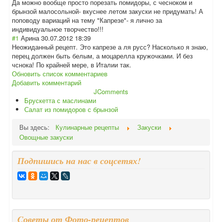
Да можно вообще просто порезать помидоры, с чесноком и
брынзой малосольной- вкуснее летом закуски не придумать! А
поповоду вариаций на тему "Капрезе"- я лично за
индивидуальное творчество!!!
#1
Арина
30.07.2012 18:39
Неожиданный рецепт. Это капрезе а ля русс? Насколько я знаю,
перец должен быть белым, а моцарелла кружочками. И без
чснока! По крайней мере, в Италии так.
Обновить список комментариев
Добавить комментарий
JComments
Брускетта с маслинами
Салат из помидоров с брынзой
Вы здесь:
Кулинарные рецепты
Закуски
Овощные закуски
Подпишись на нас в соцсетях!
Cоветы от Фото-рецептов