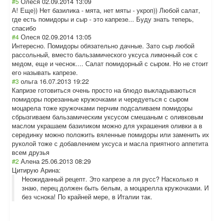
#5
Олеся
02.09.2014 13:09
А! Еще)) Нет базилика - мята, нет мяты - укроп)) Любой салат,
где есть помидоры и сыр - это капрезе... Буду знать теперь,
спасибо
#4
Олеся
02.09.2014 13:05
Интересно. Помидоры обязательно дачные. Зато сыр любой
рассольный, вместо бальзамического уксуса лимонный сок с
медом, еще и чеснок.... Салат помидорный с сыром. Но не стоит
его называть капрезе.
#3
ольга
16.07.2013 19:22
Капризе готовиться очень просто на блюдо выкладываються
помидоры порезанные кружочками и чередуеться с сыром
моцарела тоже кружочками перчим подсаливаем помидоры
сбрызгиваем бальзамическим уксусом смешаным с оливковым
маслом украшаем базиликом можно для украшения оливки а в
серединку можно положить вяленные помидоры или заменить их
руколой тоже с добавлением уксуса и масла приятного аппетита
всем друзья
#2
Алена
25.06.2013 08:29
Цитирую Арина:
Неожиданный рецепт. Это капрезе а ля русс? Насколько я
знаю, перец должен быть белым, а моцарелла кружочками. И
без чснока! По крайней мере, в Италии так.