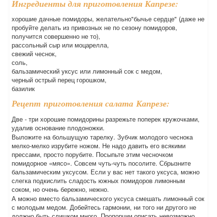
Ингредиенты для приготовления Капрезе:
хорошие дачные помидоры, желательно"бычье сердце" (даже не
пробуйте делать из привозных не по сезону помидоров,
получится совершенно не то),
рассольный сыр или моцарелла,
свежий чеснок,
соль,
бальзамический уксус или лимонный сок с медом,
черный острый перец горошком,
базилик
Рецепт приготовления салата Капрезе:
Две - три хорошие помидорины разрежьте поперек кружочками,
удалив основание плодоножки.
Выложите на большущую тарелку. Зубчик молодого чеснока
мелко-мелко изрубите ножом. Не надо давить его всякими
прессами, просто порубите. Посыпьте этим чесночком
помидорное «мясо». Совсем чуть-чуть посолите. Сбрызните
бальзамическим уксусом. Если у вас нет такого уксуса, можно
слегка подкислить сладость южных помидоров лимонным
соком, но очень бережно, нежно.
А можно вместо бальзамического уксуса смешать лимонный сок
с молодым медом. Добейтесь гармонии, ни того ни другого не
должно быть слишком много. Пропорции описать невозможно,