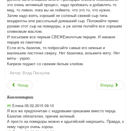
это очень интимный процесс, надо пробовать и добавлять то
мед, то лимон, пока вы не поймете, что это то, что нужно.
Затем надо взять хороший не соленый свежий сыр типа
моцареллы или рассольный домашний сыр. Поломайте прямо
руками этот сыр на помидоры, а уж затем полейте все хорошим
оливковым маслом.
И посыпаем все черным СВЕЖЕмолотым перцем. И никаких
перцев из пакетика!
Если есть базилик, то побросайте самые его нежные и
маленькие листочки сверху. Нет базилика, возьмите мяту. Нет
мяты - укроп.
Капрезе подают со свежим белым хлебом.
Автор:
Влад Пискунов
Назад
Вперед
Комментарии
#6
Елена
05.02.2015 09:10
Я все же предпочитаю с кедровыми орешками вместо перца.
Базилик обязателен, причем зеленый.
А просто на помидоры можно и адыгейский накрошить. Правда, к
нему тархун очень хорош.