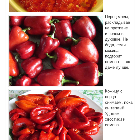
Перец моем,
раскладывае
на противне
и печем в
духовке. Не
беда, если
кожица
подгорит
немного - так
даже лучше.
Кожицу с
перца
снимаем, пока
он теплый.
Удалим
хвостики и
семена.