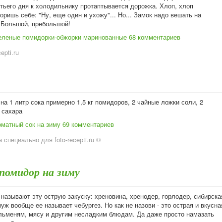
тьего дня к холодильнику протаптывается дорожка. Хлоп, хлоп
воришь себе: "Ну, еще один и ухожу"... Но... Замок надо вешать на
 Большой, пребольшой!
еленые помидорки-обжорки маринованные
68 комментариев
cepti.ru
на 1 литр сока примерно 1,5 кг помидоров, 2 чайные ложки соли, 2
 сахара
оматный сок на зиму
69 комментариев
 специально для foto-recepti.ru ©
 помидор на зиму
 называют эту острую закуску: хреновина, хренодер, горлодер, сибирска
уж вообще ее называет чебургез. Но как не назови - это острая и вкусна
ельменям, мясу и другим несладким блюдам. Да даже просто намазать