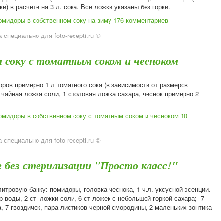
и) в расчете на 3 л. сока. Все ложки указаны без горки.
омидоры в собственном соку на зиму
176 комментариев
 специально для foto-recepti.ru ©
 соку с томатным соком и чесноком
оров примерно 1 л томатного сока (в зависимости от размеров
 чайная ложка соли, 1 столовая ложка сахара, чеснок примерно 2
омидоры в собственном соку с томатным соком и чесноком
10
 специально для foto-recepti.ru ©
 без стерилизации "Просто класс!"
итровую банку: помидоры, головка чеснока, 1 ч.л. уксусной эсенции.
р воды, 2 ст. ложки соли, 6 ст ложек с небольшой горкой сахара; 7
, 7 гвоздичек, пара листиков черной смородины, 2 маленьких зонтика