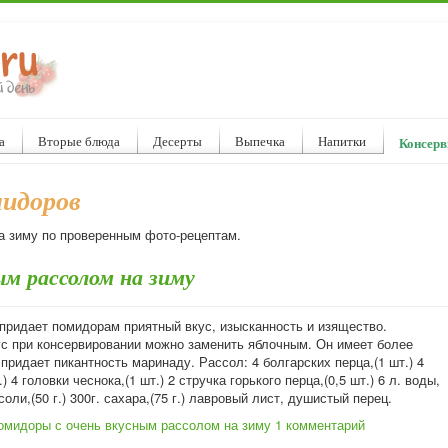
а
Вторые блюда
Десерты
Выпечка
Напитки
Консерв
мидоров
а зиму по проверенным фото-рецептам.
ым рассолом на зиму
 придает помидорам приятный вкус, изысканность и изящество.
с при консервировании можно заменить яблочным. Он имеет более
 придает пикантность маринаду. Рассол: 4 болгарских перца,(1 шт.) 4
) 4 головки чеснока,(1 шт.) 2 стручка горького перца,(0,5 шт.) 6 л. воды,
. соли,(50 г.) 300г. сахара,(75 г.) лавровый лист, душистый перец.
омидоры с очень вкусным рассолом на зиму
1 комментарий