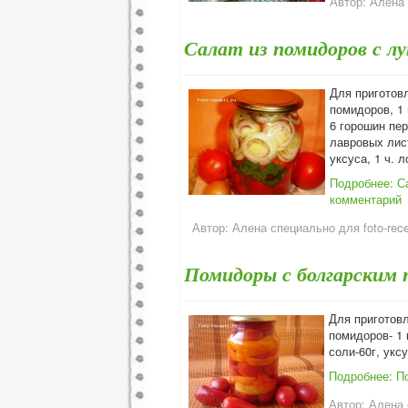
Автор:
Алена 
Салат из помидоров с л
Для приготовл
помидоров, 1 
6 горошин пер
лавровых лист
уксуса, 1 ч. 
Подробнее: С
комментарий
Автор:
Алена специально для foto-recep
Помидоры с болгарским 
Для приготов
помидоров- 1 
соли-60г, уксу
Подробнее: П
Автор:
Алена 