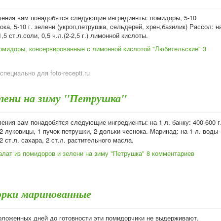
ления вам понадобятся следующие ингредиенты: помидоры, 5-10
ока, 5-10 г. зелени (укроп,петрушка, сельдерей, хрен,базилик) Рассол: н
,5 ст.л.соли, 0,5 ч.л.(2-2,5 г.) лимонной кислоты.
омидоры, консервированные с лимонной кислотой "Любительские"
3
специально для foto-recepti.ru
елени на зиму "Петрушка"
ения вам понадобятся следующие ингредиенты: на 1 л. банку: 400-600 г
2 луковицы, 1 пучок петрушки, 2 дольки чеснока. Маринад: на 1 л. воды-
 2 ст.л. сахара, 2 ст.л. растительного масла.
алат из помидоров и зелени на зиму "Петрушка"
8 комментариев
орки маринованные
положенных дней до готовности эти помидорчики не выдерживают.